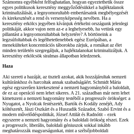
Számomra egyébként felfoghatatlan, hogyan egyeztethetik össze
egyes politikusok keresztény meggyőződésükkel a hajléktalanok
kriminalizálását, a legnyomorultabb embertársaink megbélyegzését
és kirekesztését a rend és versenyképesség nevében. Ha a
keresztény erkölcs jegyében kívánjuk értékelni országunk jelenlegi
politikáját, akkor vajon nem az-e a leghelyesebb, ha vetünk egy
pillantást a legnyomorultabbak helyzetére? A börtöneink a
legzsúfoltabbak és legélhetetlenebbek egész Európában, a
menekülteket koncentrációs táborokba zárjuk, a romákat az élet
minden területén szegregáljuk, a hajléktalanokat kriminalizáljuk. A
keresztény erkölcsök siralmas állapotban leledzenek.
Haza
Aki szereti a hazáját, az tiszteli azokat, akik hozzájárultak nemzeti
kultúránkhoz és harcoltak annak szabadságáért. Schmidt Mária
egész egyszerűen kirekesztené a nemzeti hagyományból a baloldalt,
de ez az operáció nem lehet sikeres. A 21. században már nem lehet
kimetszeni a nemzeti hagyomány testéből a progresszív örökséget: a
Nyugatot, a Nyolcak festészetét, Bartók és Kodály zenéjét, Ady
költészetét, Jászi Oszkárt és a Huszadik Századot, Szabó Ervint és a
modern művelődéspolitikát, József Attilát és Radnótit – ezek
egyszerre a nemzeti hagyomány és a baloldali örökség részei. Ezek
a progresszív, liberális, baloldali géniuszok sokkal inkább
meghatározzák magyarságunkat, mint a szélsőjobboldali