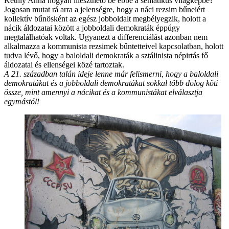
Kéthly Anna hogyan illeszthető be ebbe a sematikus világképbe?
Jogosan mutat rá arra a jelenségre, hogy a náci rezsim bűneiért
kollektív bűnösként az egész jobboldalt megbélyegzik, holott a
nácik áldozatai között a jobboldali demokraták éppúgy
megtalálhatóak voltak. Ugyanezt a differenciálást azonban nem
alkalmazza a kommunista rezsimek bűntetteivel kapcsolatban, holott
tudva lévő, hogy a baloldali demokraták a sztálinista népirtás fő
áldozatai és ellenségei közé tartoztak.
A 21. században talán ideje lenne már felismerni, hogy a baloldali
demokratákat és a jobboldali demokratákat sokkal több dolog köti
össze, mint amennyi a nácikat és a kommunistákat elválasztja
egymástól!