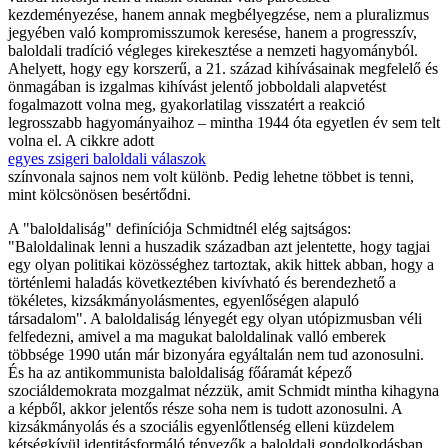
kezdeményezése, hanem annak megbélyegzése, nem a pluralizmus
jegyében való kompromisszumok keresése, hanem a progresszív,
baloldali tradíció végleges kirekesztése a nemzeti hagyományból.
Ahelyett, hogy egy korszerű, a 21. század kihívásainak megfelelő és
önmagában is izgalmas kihívást jelentő jobboldali alapvetést
fogalmazott volna meg, gyakorlatilag visszatért a reakció
legrosszabb hagyományaihoz – mintha 1944 óta egyetlen év sem telt
volna el. A cikkre adott
egyes zsigeri baloldali válaszok
színvonala sajnos nem volt különb. Pedig lehetne többet is tenni,
mint kölcsönösen besértődni.
A "baloldaliság" definíciója Schmidtnél elég sajtságos:
"Baloldalinak lenni a huszadik században azt jelentette, hogy tagjai
egy olyan politikai közösséghez tartoztak, akik hittek abban, hogy a
történlemi haladás következtében kivívható és berendezhető a
tökéletes, kizsákmányolásmentes, egyenlőségen alapuló
társadalom". A baloldaliság lényegét egy olyan utópizmusban véli
felfedezni, amivel a ma magukat baloldalinak valló emberek
többsége 1990 után már bizonyára egyáltalán nem tud azonosulni.
És ha az antikommunista baloldaliság főáramát képező
szociáldemokrata mozgalmat nézzük, amit Schmidt mintha kihagyna
a képből, akkor jelentős része soha nem is tudott azonosulni. A
kizsákmányolás és a szociális egyenlőtlenség elleni küzdelem
kétségkívül identitásformáló tényezők a baloldali gondolkodásban,