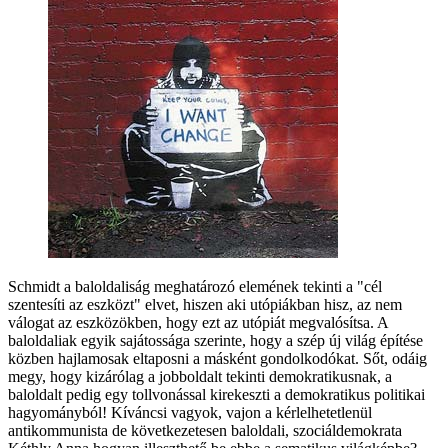
Schmidt a baloldaliság meghatározó elemének tekinti a "cél
szentesíti az eszközt" elvet, hiszen aki utópiákban hisz, az nem
válogat az eszközökben, hogy ezt az utópiát megvalósítsa. A
baloldaliak egyik sajátossága szerinte, hogy a szép új világ építése
közben hajlamosak eltaposni a másként gondolkodókat. Sőt, odáig
megy, hogy kizárólag a jobboldalt tekinti demokratikusnak, a
baloldalt pedig egy tollvonással kirekeszti a demokratikus politikai
hagyományból! Kíváncsi vagyok, vajon a kérlelhetetlenül
antikommunista de következetesen baloldali, szociáldemokrata