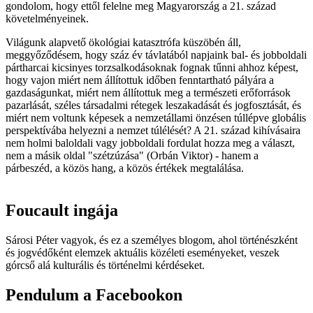
gondolom, hogy ettől felelne meg Magyarország a 21. század
követelményeinek.
Világunk alapvető ökológiai katasztrófa küszöbén áll,
meggyőződésem, hogy száz év távlatából napjaink bal- és jobboldali
pártharcai kicsinyes torzsalkodásoknak fognak tűnni ahhoz képest,
hogy vajon miért nem állítottuk időben fenntartható pályára a
gazdaságunkat, miért nem állítottuk meg a természeti erőforrások
pazarlását, széles társadalmi rétegek leszakadását és jogfosztását, és
miért nem voltunk képesek a nemzetállami önzésen túllépve globális
perspektívába helyezni a nemzet túlélését? A 21. század kihívásaira
nem holmi baloldali vagy jobboldali fordulat hozza meg a választ,
nem a másik oldal "szétzúzása" (Orbán Viktor) - hanem a
párbeszéd, a közös hang, a közös értékek megtalálása.
Foucault ingája
Sárosi Péter vagyok, és ez a személyes blogom, ahol történészként
és jogvédőként elemzek aktuális közéleti eseményeket, veszek
górcső alá kulturális és történelmi kérdéseket.
Pendulum a Facebookon