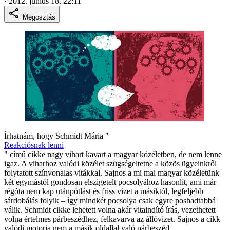
·
2012. június 18. 22:11
Megosztás
Írhatnám, hogy Schmidt Mária "
Reakciósnak lenni
" című cikke nagy vihart kavart a magyar közéletben, de nem lenne
igaz. A viharhoz valódi közélet szügségeltetne a közös ügyeinkről
folytatott színvonalas vitákkal. Sajnos a mi mai magyar közéletünk
két egymástól gondosan elszigetelt pocsolyához hasonlít, ami már
régóta nem kap utánpótlást és friss vizet a másiktól, legfeljebb
sárdobálás folyik – így mindkét pocsolya csak egyre poshadtabbá
válik. Schmidt cikke lehetett volna akár vitaindító írás, vezethetett
volna értelmes párbeszédhez, felkavarva az állóvizet. Sajnos a cikk
valódi motorja nem a másik oldallal való párbeszéd