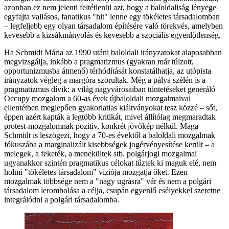
azonban ez nem jelenti feltétlenül azt, hogy a baloldaliság lényege
egyfajta vallásos, fanatikus "hit" lenne egy tökéletes társadalomban
– legfeljebb egy olyan társadalom építésére való törekvés, amelyben
kevesebb a kizsákmányolás és kevesebb a szociális egyenlőtlenség.
Ha Schmidt Mária az 1990 utáni baloldali irányzatokat alaposabban
megvizsgálja, inkább a pragmatizmus (gyakran már túlzott,
opportunizmusba átmenő) térhódítását konstatálhatja, az utópista
irányzatok végleg a margóra szorultak. Még a pálya szélén is a
pragmatizmus dívik: a világ nagyvárosaiban tüntetéseket generáló
Occupy mozgalom a 60-as évek újbaloldali mozgalmaival
ellentétben meglepően gyakorlatias kiáltványokat tesz közzé – sőt,
éppen azért kapták a legtöbb kritikát, mivel állítólag megmaradtak
protest-mozgalomnak pozitív, konkrét jövőkép nélkül. Maga
Schmidt is leszögezi, hogy a 70-es évektől a baloldali mozgalmak
fókuszába a marginalizált kisebbségek jogérvényesítése került – a
melegek, a feketék, a menekültek stb. polgárjogi mozgalmai
ugyanakkor szintén pragmatikus célokat tűztek ki maguk elé, nem
holmi "tökéletes társadalom" víziója mozgatja őket. Ezen
mozgalmak többsége nem a "nagy ugrásra" vár és nem a polgári
társadalom lerombolása a célja, csupán egyenlő esélyekkel szeretne
integrálódni a polgári társadalomba.