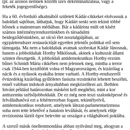
(pl. az azonos neműek közötti szex dekriminalizálása, vagy a
feketék jogegyenlősége).
Ha a 60. évforduló alkalmából született Kádár-cikkeket elolvassuk a
baloldali sajtóban, láthatjuk, hogy Kádárt senki sem tekinti többé
hősnek a mainstream médiában. Bár a kádárista múlt ott kísért
számos intézményrendszerünkben és társadalmi
beidegződésünkben, az olcsó élet nosztalgiájában, az
egypártrendszer restaurációját egyetlen jelentős politikai erő sem
támogatja. Ma nem a baloldaliak avatnak szobrokat Kádár Jánosnak,
hanem a jobboldaliak Horthy Miklósnak, akinek a kultuszát állami
szinten élesztgetik. A jobboldali antidemokratikus Horthy-rezsim
bűnei Schmidt Mária cikkében nem jelennek meg, mintha a terror
csak 1944-ben kezdődött volna el Magyarországon, és kizárólag a
nácik és a nyilasok nyakába lenne varható. A Horthy-rendszerről
évtizedekig kizárólag gyűlöletes fasiszta rezsimként lehetett beszélni,
ennél valóban indokolt árnyaltabban megközelíteni azt. Bethlen
Istvánt például határozottan másként kell megítélni, mint a kor
antiszemita szélsőjobboldalát. De ez még nem teszi szalonképessé és
felvállalhatóvá ezt a fehérterrorban fogant, tekintélyelvű,
antidemokratikus rendszert, amelynek látszat-parlamentarizmusa
soha nem tette lehetővé a hatalom leváltását, és amelynek elitje
revizionista láztól égve belevitte az országot a világháború poklába.
A szerző másik önellentmondása abban nyilvánul meg, ahogyan a