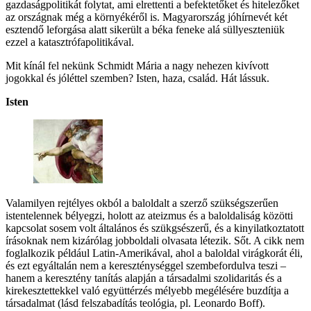
gazdaságpolitikát folytat, ami elrettenti a befektetőket és hitelezőket
az országnak még a környékéről is. Magyarország jóhírnevét két
esztendő leforgása alatt sikerült a béka feneke alá süllyeszteniük
ezzel a katasztrófapolitikával.
Mit kínál fel nekünk Schmidt Mária a nagy nehezen kivívott
jogokkal és jóléttel szemben? Isten, haza, család. Hát lássuk.
Isten
Valamilyen rejtélyes okból a baloldalt a szerző szükségszerűen
istentelennek bélyegzi, holott az ateizmus és a baloldaliság közötti
kapcsolat sosem volt általános és szükgsészerű, és a kinyilatkoztatott
írásoknak nem kizárólag jobboldali olvasata létezik. Sőt. A cikk nem
foglalkozik például Latin-Amerikával, ahol a baloldal virágkorát éli,
és ezt egyáltalán nem a kereszténységgel szembefordulva teszi –
hanem a keresztény tanítás alapján a társadalmi szolidaritás és a
kirekesztettekkel való együttérzés mélyebb megélésére buzdítja a
társadalmat (lásd felszabadítás teológia, pl. Leonardo Boff).