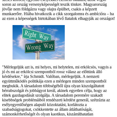
soron az ország versenyképességét teszik tönkre. Magyarország
jövője nem földgázra vagy olajra épülhet, csakis a képzett
munkaerőre. Hiába hivatkozik a cikk szorgalomra és ambícióra – ha
az ezen a képességek birtokában lévő fiatalok elhagyják az országot!
"Mérlegeljük azt is, mi helyes, mi helytelen, mi erkölcsös, vagyis a
jó és mi az erkölcsi szempontból rossz válasz az előttünk álló
kérdésekre," írja Schmidt. Valóban, mérlegeljük. A nemzeti
együttműködés politikája ezen a mérlegen minden szempontból
megbukik. A társadalom többségéből újra olyan kiszolgáltatott
bérrabszolgát és jobbágyot kreál, akinek egyetlen célja, hogy az
elitek gazdagodását szolgálja. A társadalom peremére szakadt
kisebbségek problémáiból rendészeti kérdést generál, szétzúzta az
esélyegyenlőségen alapuló közoktatást, korlátozta a
szabadságjogokat, csökkentette az állam átláthatóságát,
számonkérhetőségét és olyan kaotikus, kiszámíthatatlan