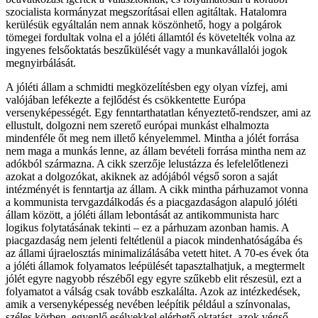
szocialista kormányzat megszorításai ellen agitáltak. Hatalomra
kerülésük egyáltalán nem annak köszönhető, hogy a polgárok
tömegei fordultak volna el a jóléti államtól és követelték volna az
ingyenes felsőoktatás beszűkülését vagy a munkavállalói jogok
megnyirbálását.
A jóléti állam a schmidti megközelítésben egy olyan vízfej, ami
valójában lefékezte a fejlődést és csökkentette Európa
versenyképességét. Egy fenntarthatatlan kényeztető-rendszer, ami az
ellustult, dolgozni nem szerető európai munkást elhalmozta
mindenféle őt meg nem illető kényelemmel. Mintha a jólét forrása
nem maga a munkás lenne, az állam bevételi forrása mintha nem az
adókból származna. A cikk szerzője lelustázza és lefelelőtlenezi
azokat a dolgozókat, akiknek az adójából végső soron a saját
intézményét is fenntartja az állam. A cikk mintha párhuzamot vonna
a kommunista tervgazdálkodás és a piacgazdaságon alapuló jóléti
állam között, a jóléti állam lebontását az antikommunista harc
logikus folytatásának tekinti – ez a párhuzam azonban hamis. A
piacgazdaság nem jelenti feltétlenül a piacok mindenhatóságába és
az állami újraelosztás minimalizálásába vetett hitet. A 70-es évek óta
a jóléti államok folyamatos leépülését tapasztalhatjuk, a megtermelt
jólét egyre nagyobb részéből egy egyre szűkebb elit részesül, ezt a
folyamatot a válság csak tovább eszkalálta. Azok az intézkedések,
amik a versenyképesség nevében leépítik például a színvonalas,
széles körben, egyenlő esélyekkel elérhető oktatást, azok végső