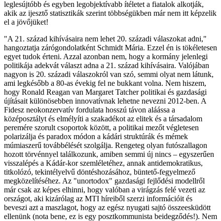
leglesújtóbb és egyben legobjektívabb ítéletet a fiatalok alkotják,
akik az ijesztő statisztikák szerint többségükben már nem itt képzelik
el a jövőjüket!
"A 21. század kihívásaira nem lehet 20. századi válaszokat adni,"
hangoztatja zárógondolatként Schmidt Mária. Ezzel én is tökéletesen
egyet tudok érteni. Azzal azonban nem, hogy a kormány jelenlegi
politikája adekvát választ adna a 21. század kihívásaira. Valójában
nagyon is 20. századi válaszokról van szó, semmi olyat nem látunk,
ami legkésőbb a 80-as évekig fel ne bukkant volna. Nem hiszem,
hogy Ronald Reagan van Margaret Tatcher politikai és gazdasági
újításait különösebben innovatívnak lehetne nevezni 2012-ben. A
Fidesz neokonzervatív fordulata hosszú távon aláássa a
középosztályt és elmélyíti a szakadékot az elitek és a társadalom
peremére szorult csoportok között, a politikai mezőt végletesen
polarizálja és paradox módon a kádári struktúrák és mémek
múmiaszerű továbbélését szolgálja. Rengeteg olyan futószallagon
hozott törvénnyel találkozunk, amiben semmi új nincs – egyszerűen
visszalépés a Kádár-kor szemléletéhez, annak antidemokratikus,
titkolózó, tekintélyelvű döntéshozásához, büntető-fegyelmező
megközelítéséhez. Az "unortodox" gazdasági fejlődési modellről
már csak az képes elhinni, hogy valóban a virágzás felé vezeti az
országot, aki kizárólag az MTI híreiből szerzi információit és
beveszi azt a maszlagot, hogy az egész nyugati sajtó összeesküdött
ellenünk (nota bene, ez is egy posztkommunista beidegződés!). Nem