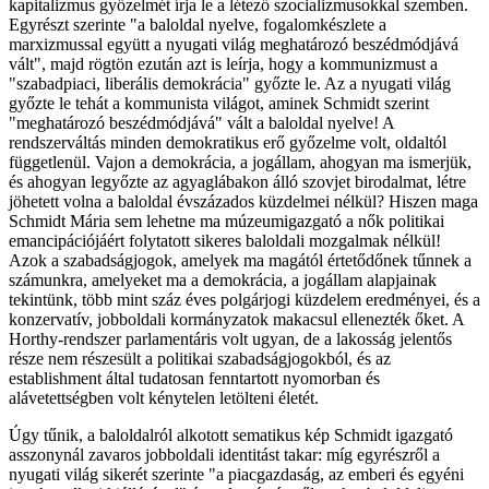
kapitalizmus győzelmét írja le a létező szocializmusokkal szemben.
Egyrészt szerinte "a baloldal nyelve, fogalomkészlete a
marxizmussal együtt a nyugati világ meghatározó beszédmódjává
vált", majd rögtön ezután azt is leírja, hogy a kommunizmust a
"szabadpiaci, liberális demokrácia" győzte le. Az a nyugati világ
győzte le tehát a kommunista világot, aminek Schmidt szerint
"meghatározó beszédmódjává" vált a baloldal nyelve! A
rendszerváltás minden demokratikus erő győzelme volt, oldaltól
függetlenül. Vajon a demokrácia, a jogállam, ahogyan ma ismerjük,
és ahogyan legyőzte az agyaglábakon álló szovjet birodalmat, létre
jöhetett volna a baloldal évszázados küzdelmei nélkül? Hiszen maga
Schmidt Mária sem lehetne ma múzeumigazgató a nők politikai
emancipációjáért folytatott sikeres baloldali mozgalmak nélkül!
Azok a szabadságjogok, amelyek ma magától értetődőnek tűnnek a
számunkra, amelyeket ma a demokrácia, a jogállam alapjainak
tekintünk, több mint száz éves polgárjogi küzdelem eredményei, és a
konzervatív, jobboldali kormányzatok makacsul ellenezték őket. A
Horthy-rendszer parlamentáris volt ugyan, de a lakosság jelentős
része nem részesült a politikai szabadságjogokból, és az
establishment által tudatosan fenntartott nyomorban és
alávetettségben volt kénytelen letölteni életét.
Úgy tűnik, a baloldalról alkotott sematikus kép Schmidt igazgató
asszonynál zavaros jobboldali identitást takar: míg egyrészről a
nyugati világ sikerét szerinte "a piacgazdaság, az emberi és egyéni