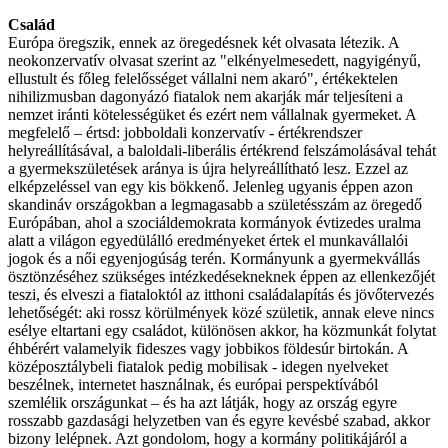
Család
Európa öregszik, ennek az öregedésnek két olvasata létezik. A
neokonzervatív olvasat szerint az "elkényelmesedett, nagyigényű,
ellustult és főleg felelősséget vállalni nem akaró", értékektelen
nihilizmusban dagonyázó fiatalok nem akarják már teljesíteni a
nemzet iránti kötelességüket és ezért nem vállalnak gyermeket. A
megfelelő – értsd: jobboldali konzervatív - értékrendszer
helyreállításával, a baloldali-liberális értékrend felszámolásával tehát
a gyermekszületések aránya is újra helyreállítható lesz. Ezzel az
elképzeléssel van egy kis bökkenő. Jelenleg ugyanis éppen azon
skandináv országokban a legmagasabb a születésszám az öregedő
Európában, ahol a szociáldemokrata kormányok évtizedes uralma
alatt a világon egyedülálló eredményeket értek el munkavállalói
jogok és a női egyenjogúság terén. Kormányunk a gyermekvállás
ösztönzéséhez szükséges intézkedésekneknek éppen az ellenkezőjét
teszi, és elveszi a fiataloktól az itthoni családalapítás és jövőtervezés
lehetőségét: aki rossz körülmények közé születik, annak eleve nincs
esélye eltartani egy családot, különösen akkor, ha közmunkát folytat
éhbérért valamelyik fideszes vagy jobbikos földesúr birtokán. A
középosztálybeli fiatalok pedig mobilisak - idegen nyelveket
beszélnek, internetet használnak, és európai perspektívából
szemlélik országunkat – és ha azt látják, hogy az ország egyre
rosszabb gazdasági helyzetben van és egyre kevésbé szabad, akkor
bizony lelépnek. Azt gondolom, hogy a kormány politikájáról a