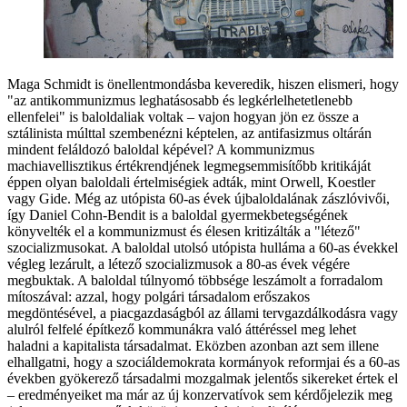
Maga Schmidt is önellentmondásba keveredik, hiszen elismeri, hogy
"az antikommunizmus leghatásosabb és legkérlelhetetlenebb
ellenfelei" is baloldaliak voltak – vajon hogyan jön ez össze a
sztálinista múlttal szembenézni képtelen, az antifasizmus oltárán
mindent feláldozó baloldal képével? A kommunizmus
machiavellisztikus értékrendjének legmegsemmisítőbb kritikáját
éppen olyan baloldali értelmiségiek adták, mint Orwell, Koestler
vagy Gide. Még az utópista 60-as évek újbaloldalának zászlóvivői,
így Daniel Cohn-Bendit is a baloldal gyermekbetegségének
könyvelték el a kommunizmust és élesen kritizálták a "létező"
szocializmusokat. A baloldal utolsó utópista hulláma a 60-as évekkel
végleg lezárult, a létező szocializmusok a 80-as évek végére
megbuktak. A baloldal túlnyomó többsége leszámolt a forradalom
mítoszával: azzal, hogy polgári társadalom erőszakos
megdöntésével, a piacgazdaságból az állami tervgazdálkodásra vagy
alulról felfelé építkező kommunákra való áttéréssel meg lehet
haladni a kapitalista társadalmat. Eközben azonban azt sem illene
elhallgatni, hogy a szociáldemokrata kormányok reformjai és a 60-as
években gyökerező társadalmi mozgalmak jelentős sikereket értek el
– eredményeiket ma már az új konzervatívok sem kérdőjelezik meg