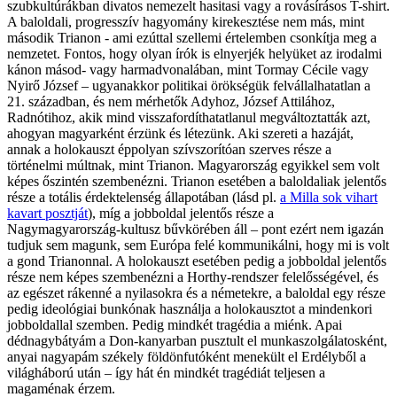
szubkultúrákban divatos nemezelt hasitasi vagy a rovásírásos T-shirt.
A baloldali, progresszív hagyomány kirekesztése nem más, mint
második Trianon - ami ezúttal szellemi értelemben csonkítja meg a
nemzetet. Fontos, hogy olyan írók is elnyerjék helyüket az irodalmi
kánon másod- vagy harmadvonalában, mint Tormay Cécile vagy
Nyirő József – ugyanakkor politikai örökségük felvállalhatatlan a
21. században, és nem mérhetők Adyhoz, József Attilához,
Radnótihoz, akik mind visszafordíthatatlanul megváltoztatták azt,
ahogyan magyarként érzünk és létezünk. Aki szereti a hazáját,
annak a holokauszt éppolyan szívszorítóan szerves része a
történelmi múltnak, mint Trianon. Magyarország egyikkel sem volt
képes őszintén szembenézni. Trianon esetében a baloldaliak jelentős
része a totális érdektelenség állapotában (lásd pl.
a Milla sok vihart
kavart posztját
), míg a jobboldal jelentős része a
Nagymagyarország-kultusz bűvkörében áll – pont ezért nem igazán
tudjuk sem magunk, sem Európa felé kommunikálni, hogy mi is volt
a gond Trianonnal. A holokauszt esetében pedig a jobboldal jelentős
része nem képes szembenézni a Horthy-rendszer felelősségével, és
az egészet rákenné a nyilasokra és a németekre, a baloldal egy része
pedig ideológiai bunkónak használja a holokausztot a mindenkori
jobboldallal szemben. Pedig mindkét tragédia a miénk. Apai
dédnagybátyám a Don-kanyarban pusztult el munkaszolgálatosként,
anyai nagyapám székely földönfutóként menekült el Erdélyből a
világháború után – így hát én mindkét tragédiát teljesen a
magaménak érzem.