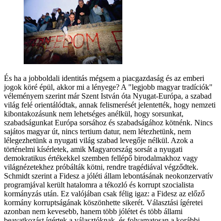
És ha a jobboldali identitás mégsem a piacgazdaság és az emberi
jogok köré épül, akkor mi a lényege? A "legjobb magyar tradíciók"
véleményem szerint már Szent István óta Nyugat-Európa, a szabad
világ felé orientálódtak, annak felismerését jelentették, hogy nemzeti
kibontakozásunk nem lehetséges anélkül, hogy sorsunkat,
szabadságunkat Európa sorsához és szabadságához kötnénk. Nincs
sajátos magyar út, nincs tertium datur, nem létezhetünk, nem
lélegezhetünk a nyugati világ szabad levegője nélkül. Azok a
történelmi kísérletek, amik Magyarország sorsát a nyugati
demokratikus értékekkel szemben fellépő birodalmakhoz vagy
világnézetekhez próbálták kötni, rendre tragédiával végződtek.
Schmidt szerint a Fidesz a jóléti állam lebontásának neokonzervatív
programjával került hatalomra a tékozló és korrupt szocialista
kormányzás után. Ez valójában csak félig igaz: a Fidesz az előző
kormány korruptságának köszönhette sikerét. Választási ígéretei
azonban nem kevesebb, hanem több jólétet és több állami
beavatkozást ígértek a választóknak, és folyamatosan a korábbi