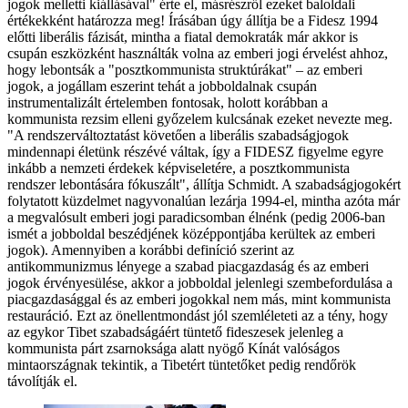
jogok melletti kiállásával" érte el, másrészről ezeket baloldali
értékekként határozza meg! Írásában úgy állítja be a Fidesz 1994
előtti liberális fázisát, mintha a fiatal demokraták már akkor is
csupán eszközként használták volna az emberi jogi érvelést ahhoz,
hogy lebontsák a "posztkommunista struktúrákat" – az emberi
jogok, a jogállam eszerint tehát a jobboldalnak csupán
instrumentalizált értelemben fontosak, holott korábban a
kommunista rezsim elleni győzelem kulcsának ezeket nevezte meg.
"A rendszerváltoztatást követően a liberális szabadságjogok
mindennapi életünk részévé váltak, így a FIDESZ figyelme egyre
inkább a nemzeti érdekek képviseletére, a posztkommunista
rendszer lebontására fókuszált", állítja Schmidt. A szabadságjogokért
folytatott küzdelmet nagyvonalúan lezárja 1994-el, mintha azóta már
a megvalósult emberi jogi paradicsomban élnénk (pedig 2006-ban
ismét a jobboldal beszédjének középpontjába kerültek az emberi
jogok). Amennyiben a korábbi definíció szerint az
antikommunizmus lényege a szabad piacgazdaság és az emberi
jogok érvényesülése, akkor a jobboldal jelenlegi szembefordulása a
piacgazdasággal és az emberi jogokkal nem más, mint kommunista
restauráció. Ezt az önellentmondást jól szemléleteti az a tény, hogy
az egykor Tibet szabadságáért tüntető fideszesek jelenleg a
kommunista párt zsarnoksága alatt nyögő Kínát valóságos
mintaországnak tekintik, a Tibetért tüntetőket pedig rendőrök
távolítják el.