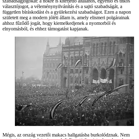
szabadságjogokat: a nőkre is kiterjedő általános, egyenlő és titkos
választójogot, a véleménynyilvánítás és a sajtó szabadságát, a
független bíráskodást és a gyülekezési szabadságot. Ezen a napon
született meg a modern jóléti állam is, amely elismeri polgárainak
ahhoz fűződő jogát, hogy kiemelkedjenek a nyomorból és
elnyomásból, és ehhez támogatást kapjanak.
Mégis, az ország vezetői makacs hallgatásba burkolódznak. Nem