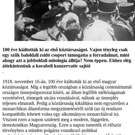
100 éve kiáltották ki az első köztársaságot. Vajon tényleg csak
egy szűk baloldali zsidó csoport támogatta a forradalmat, mint
ahogy azt a jobboldali mitológia állítja? Nem éppen. Ehhez elég
áttekintenünk a korabeli konzervatív sajtót
.
1918. november 16-án, 100 éve kiáltották ki az első magyar
köztársaságot. Míg a legtöbb országban a köztársaság centenáriumát
országos ünnepségsorozat kíséri, az állam legfőbb méltóságainak
vezetésével, tömegek utcára vonulásával, nálunk az ünneplés
teljesen elmaradt. Pedig a köztársaság kikiáltása nem egyszerűen a
monarchikus államforma megszüntetéséről szólt (az új rendszer
kompatibilis lehetett volna egy alkotmányos monarchiával is).
Viszont ezen a napon született meg a modern, független,
demokratikus Magyarország. Ezen a napon ismerték el először
törvényben a minden polgárra vonatkozó politikai