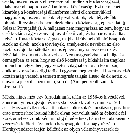
csoda, hiszen hazánk elnevezéséből törölték a köztársaság szót,
hiába maradt papíron az államforma köztársaság. Ezt nem lehet
kizárólag a köztársasági államforma iránti ellenszenvükkel
magyarázni, hiszen a miénknél jóval zártabb, tekintélyelvűbb
jobboldali rezsimek is berendezkedtek a köztársaság égisze alatt (pl.
Salazar Portugáliája). A hallgatást nem magyarázza az sem, hogy az
első köztársaság viszonylag rövid életű volt, és hamarosan átadta a
helyét a Tanácsköztársaságnak, majd a király nélküli királyságnak.
Azok az elvek, azok a törvények, amelyeknek nevében az első
köztársaságot kikiáltották, ma is éppen annyira érvényesek és
felvállalhatók, mint akkor voltak. Nem magyarázhatja a hallgatást
önmagában az sem, hogy az első köztársaság kikiáltására tragikus
történelmi helyzetben, egy vesztes világháború után került sor,
amikor az ország addigi területi egysége megbomlott. Hiszen az első
köztársaság vezetői a területi integritás talaján álltak, és ők adták ki
először a jelszót: "nem, nem, soha!" (Ami persze illúziónak
bizonyult.)
Mégis, nincs még egy forradalmunk, talán az 1956-os kivételével,
amire annyi hazugságot és mocskot szórtak volna, mint az 1918-
asra. Hosszú évtizedek alatt makacs mítoszok és torzítások, post hoc
ergo propter hoc logikai hibák olyan bonyolult hálóját építették fel
köré, amelyek zombiként mindig újraélednek, bármilyen alaposan is
végezzék ki őket. Ezeknek a hazugságoknak a nagy részét a
Horthy-rendszer idején költötték az olyan véleményvezérek és