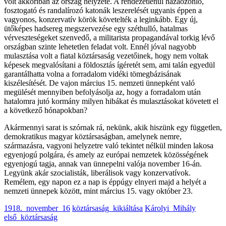
volt akkoriban az ország helyzete. A rendezetlenül hazaözönlő,
fosztogató és randalírozó katonák leszerelését ugyanis éppen a
vagyonos, konzervatív körök követelték a leginkább. Egy új,
ütőképes hadsereg megszervezése egy széthulló, hatalmas
vérveszteségeket szenvedő, a militarista propagandával torkig lévő
országban szinte lehetetlen feladat volt. Ennél jóval nagyobb
mulasztása volt a fiatal köztársaság vezetőinek, hogy nem voltak
képesek megvalósítani a földosztás ígéretét sem, ami talán egyedül
garantálhatta volna a forradalom vidéki tömegbázisának
kiszélesítését. De vajon március 15. nemzeti ünnepként való
megülését mennyiben befolyásolja az, hogy a forradalom után
hatalomra jutó kormány milyen hibákat és mulasztásokat követett el
a következő hónapokban?
Akármennyi sarat is szórnak rá, nekünk, akik hiszünk egy független,
demokratikus magyar köztársaságban, amelynek nemre,
származásra, vagyoni helyzetre való tekintet nélkül minden lakosa
egyenjogú polgára, és amely az európai nemzetek közösségének
egyenjogú tagja, annak van ünnepelni valója november 16-án.
Legyünk akár szocialisták, liberálisok vagy konzervatívok.
Remélem, egy napon ez a nap is éppúgy elnyeri majd a helyét a
nemzeti ünnepek között, mint március 15. vagy október 23.
1918._november_16
köztársaság_kikiáltása
Károlyi_Mihály
első_köztársaság