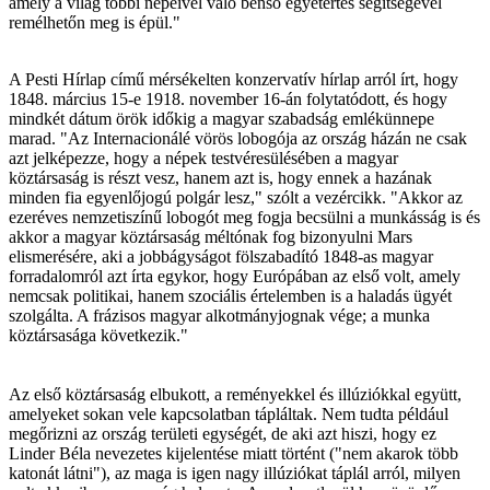
amely a világ többi népeivel való benső egyetértés segítségével
remélhetőn meg is épül."
A Pesti Hírlap című mérsékelten konzervatív hírlap arról írt, hogy
1848. március 15-e 1918. november 16-án folytatódott, és hogy
mindkét dátum örök időkig a magyar szabadság emlékünnepe
marad. "Az Internacionálé vörös lobogója az ország házán ne csak
azt jelképezze, hogy a népek testvéresülésében a magyar
köztársaság is részt vesz, hanem azt is, hogy ennek a hazának
minden fia egyenlőjogú polgár lesz," szólt a vezércikk. "Akkor az
ezeréves nemzetiszínű lobogót meg fogja becsülni a munkásság is és
akkor a magyar köztársaság méltónak fog bizonyulni Mars
elismerésére, aki a jobbágyságot fölszabadító 1848-as magyar
forradalomról azt írta egykor, hogy Európában az első volt, amely
nemcsak politikai, hanem szociális értelemben is a haladás ügyét
szolgálta. A frázisos magyar alkotmányjognak vége; a munka
köztársasága következik."
Az első köztársaság elbukott, a reményekkel és illúziókkal együtt,
amelyeket sokan vele kapcsolatban tápláltak. Nem tudta például
megőrizni az ország területi egységét, de aki azt hiszi, hogy ez
Linder Béla nevezetes kijelentése miatt történt ("nem akarok több
katonát látni"), az maga is igen nagy illúziókat táplál arról, milyen