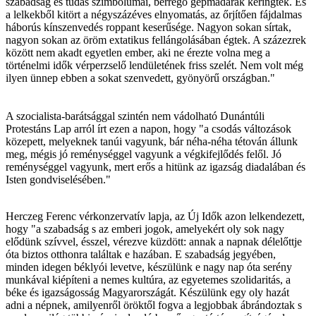
szabadság és tudás szimbólumai, berregő gépmadarak keringtek. És
a lelkekből kitört a négyszázéves elnyomatás, az őrjítően fájdalmas
háborús kínszenvedés roppant keserűsége. Nagyon sokan sírtak,
nagyon sokan az öröm extatikus fellángolásában égtek. A százezrek
között nem akadt egyetlen ember, aki ne érezte volna meg a
történelmi idők vérperzselő lendületének friss szelét. Nem volt még
ilyen ünnep ebben a sokat szenvedett, gyönyörű országban."
A szocialista-barátsággal szintén nem vádolható Dunántúli
Protestáns Lap arról írt ezen a napon, hogy "a csodás változások
közepett, melyeknek tanúi vagyunk, bár néha-néha tétován állunk
meg, mégis jó reménységgel vagyunk a végkifejlődés felől. Jó
reménységgel vagyunk, mert erős a hitünk az igazság diadalában és
Isten gondviselésében."
Herczeg Ferenc vérkonzervatív lapja, az Új Idők azon lelkendezett,
hogy "a szabadság s az emberi jogok, amelyekért oly sok nagy
elődünk szívvel, ésszel, vérezve küzdött: annak a napnak délelőttje
óta biztos otthonra találtak e hazában. E szabadság jegyében,
minden idegen béklyói levetve, készülünk e nagy nap óta serény
munkával kiépíteni a nemes kultúra, az egyetemes szolidaritás, a
béke és igazságosság Magyarországát. Készülünk egy oly hazát
adni a népnek, amilyenről öröktől fogva a legjobbak ábrándoztak s