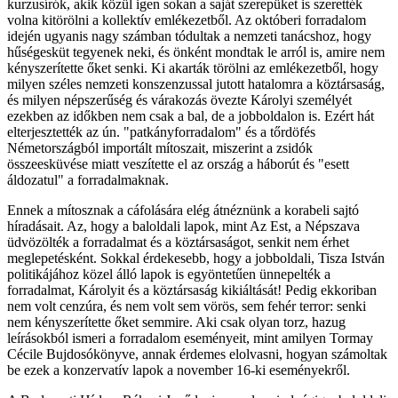
kurzusírók, akik közül igen sokan a saját szerepüket is szerették
volna kitörölni a kollektív emlékezetből. Az októberi forradalom
idején ugyanis nagy számban tódultak a nemzeti tanácshoz, hogy
hűségesküt tegyenek neki, és önként mondtak le arról is, amire nem
kényszerítette őket senki. Ki akarták törölni az emlékezetből, hogy
milyen széles nemzeti konszenzussal jutott hatalomra a köztársaság,
és milyen népszerűség és várakozás övezte Károlyi személyét
ezekben az időkben nem csak a bal, de a jobboldalon is. Ezért hát
elterjesztették az ún. "patkányforradalom" és a tőrdöfés
Németországból importált mítoszait, miszerint a zsidók
összeesküvése miatt veszítette el az ország a háborút és "esett
áldozatul" a forradalmaknak.
Ennek a mítosznak a cáfolására elég átnéznünk a korabeli sajtó
híradásait. Az, hogy a baloldali lapok, mint Az Est, a Népszava
üdvözölték a forradalmat és a köztársaságot, senkit nem érhet
meglepetésként. Sokkal érdekesebb, hogy a jobboldali, Tisza István
politikájához közel álló lapok is egyöntetűen ünnepelték a
forradalmat, Károlyit és a köztársaság kikiáltását! Pedig ekkoriban
nem volt cenzúra, és nem volt sem vörös, sem fehér terror: senki
nem kényszerítette őket semmire. Aki csak olyan torz, hazug
leírásokból ismeri a forradalom eseményeit, mint amilyen Tormay
Cécile Bujdosókönyve, annak érdemes elolvasni, hogyan számoltak
be ezek a konzervatív lapok a november 16-ki eseményekről.