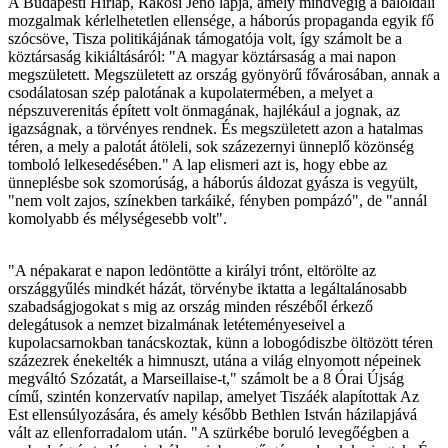
A Budapesti Hírlap, Rákosi Jenő lapja, amely mindvégig a baloldali
mozgalmak kérlelhetetlen ellensége, a háborús propaganda egyik fő
szócsöve, Tisza politikájának támogatója volt, így számolt be a
köztársaság kikiáltásáról: "A magyar köztársaság a mai napon
megszületett. Megszületett az ország gyönyörű fővárosában, annak a
csodálatosan szép palotának a kupolatermében, a melyet a
népszuverenitás épített volt önmagának, hajlékául a jognak, az
igazságnak, a törvényes rendnek. És megszületett azon a hatalmas
téren, a mely a palotát átöleli, sok százezernyi ünneplő közönség
tomboló lelkesedésében." A lap elismeri azt is, hogy ebbe az
ünneplésbe sok szomorúság, a háborús áldozat gyásza is vegyült,
"nem volt zajos, színekben tarkáiké, fényben pompázó", de "annál
komolyabb és mélységesebb volt".
"A népakarat e napon ledöntötte a királyi trónt, eltörölte az
országgyűlés mindkét házát, törvénybe iktatta a legáltalánosabb
szabadságjogokat s mig az ország minden részéből érkező
delegátusok a nemzet bizalmának letéteményeseivel a
kupolacsarnokban tanácskoztak, künn a lobogódiszbe öltözött téren
százezrek énekelték a himnuszt, utána a világ elnyomott népeinek
megváltó Szózatát, a Marseillaise-t," számolt be a 8 Órai Újság
című, szintén konzervatív napilap, amelyet Tiszáék alapítottak Az
Est ellensúlyozására, és amely később Bethlen István házilapjává
vált az ellenforradalom után. "A szürkébe boruló levegőégben a