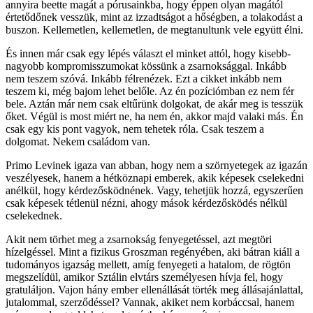
annyira beette magát a pórusainkba, hogy éppen olyan magától
értetődőnek vesszük, mint az izzadtságot a hőségben, a tolakodást a
buszon. Kellemetlen, kellemetlen, de megtanultunk vele együtt élni.
És innen már csak egy lépés választ el minket attól, hogy kisebb-
nagyobb kompromisszumokat kössünk a zsarnoksággal. Inkább
nem teszem szóvá. Inkább félrenézek. Ezt a cikket inkább nem
teszem ki, még bajom lehet belőle. Az én pozíciómban ez nem fér
bele. Aztán már nem csak eltűrünk dolgokat, de akár meg is tesszük
őket. Végül is most miért ne, ha nem én, akkor majd valaki más. Én
csak egy kis pont vagyok, nem tehetek róla. Csak teszem a
dolgomat. Nekem családom van.
Primo Levinek igaza van abban, hogy nem a szörnyetegek az igazán
veszélyesek, hanem a hétköznapi emberek, akik képesek cselekedni
anélkül, hogy kérdezősködnének. Vagy, tehetjük hozzá, egyszerűen
csak képesek tétlenül nézni, ahogy mások kérdezősködés nélkül
cselekednek.
Akit nem törhet meg a zsarnokság fenyegetéssel, azt megtöri
hízelgéssel. Mint a fizikus Groszman regényében, aki bátran kiáll a
tudományos igazság mellett, amíg fenyegeti a hatalom, de rögtön
megszelídül, amikor Sztálin elvtárs személyesen hívja fel, hogy
gratuláljon. Vajon hány ember ellenállását törték meg állásajánlattal,
jutalommal, szerződéssel? Vannak, akiket nem korbáccsal, hanem