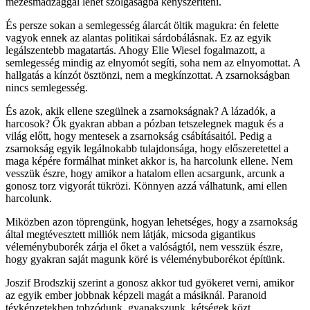
mézesmadzaggal lehet szolgaságba kényszeríteni.
És persze sokan a semlegesség álarcát öltik magukra: én felette
vagyok ennek az alantas politikai sárdobálásnak. Ez az egyik
legálszentebb magatartás. Ahogy Elie Wiesel fogalmazott, a
semlegesség mindig az elnyomót segíti, soha nem az elnyomottat. A
hallgatás a kínzót ösztönzi, nem a megkínzottat. A zsarnokságban
nincs semlegesség.
És azok, akik ellene szegülnek a zsarnokságnak? A lázadók, a
harcosok? Ők gyakran abban a pózban tetszelegnek maguk és a
világ előtt, hogy mentesek a zsarnokság csábításaitól. Pedig a
zsarnokság egyik legálnokabb tulajdonsága, hogy előszeretettel a
maga képére formálhat minket akkor is, ha harcolunk ellene. Nem
vesszük észre, hogy amikor a hatalom ellen acsargunk, arcunk a
gonosz torz vigyorát tükrözi. Könnyen azzá válhatunk, ami ellen
harcolunk.
Miközben azon töprengünk, hogyan lehetséges, hogy a zsarnokság
által megtévesztett milliók nem látják, micsoda gigantikus
véleménybuborék zárja el őket a valóságtól, nem vesszük észre,
hogy gyakran saját magunk köré is véleménybuborékot építünk.
Joszif Brodszkij szerint a gonosz akkor tud gyökeret verni, amikor
az egyik ember jobbnak képzeli magát a másiknál. Paranoid
tévképzetekben tobzódunk, gyanakszunk, kétségek közt