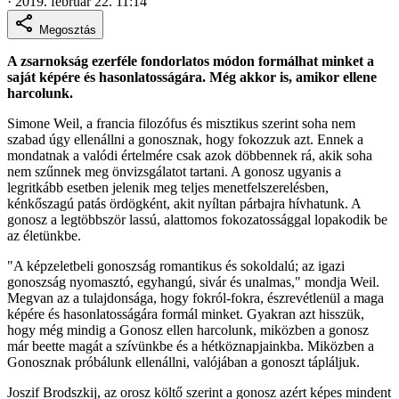
·
2019. február 22. 11:14
Megosztás
A zsarnokság ezerféle fondorlatos módon formálhat minket a
saját képére és hasonlatosságára. Még akkor is, amikor ellene
harcolunk.
Simone Weil, a francia filozófus és misztikus szerint soha nem
szabad úgy ellenállni a gonosznak, hogy fokozzuk azt. Ennek a
mondatnak a valódi értelmére csak azok döbbennek rá, akik soha
nem szűnnek meg önvizsgálatot tartani. A gonosz ugyanis a
legritkább esetben jelenik meg teljes menetfelszerelésben,
kénkőszagú patás ördögként, akit nyíltan párbajra hívhatunk. A
gonosz a legtöbbször lassú, alattomos fokozatossággal lopakodik be
az életünkbe.
"A képzeletbeli gonoszság romantikus és sokoldalú; az igazi
gonoszság nyomasztó, egyhangú, sivár és unalmas," mondja Weil.
Megvan az a tulajdonsága, hogy fokról-fokra, észrevétlenül a maga
képére és hasonlatosságára formál minket. Gyakran azt hisszük,
hogy még mindig a Gonosz ellen harcolunk, miközben a gonosz
már beette magát a szívünkbe és a hétköznapjainkba. Miközben a
Gonosznak próbálunk ellenállni, valójában a gonoszt tápláljuk.
Joszif Brodszkij, az orosz költő szerint a gonosz azért képes mindent