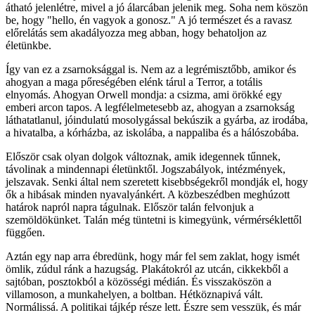
átható jelenlétre, mivel a jó álarcában jelenik meg. Soha nem köszön
be, hogy "hello, én vagyok a gonosz." A jó természet és a ravasz
előrelátás sem akadályozza meg abban, hogy behatoljon az
életünkbe.
Így van ez a zsarnoksággal is. Nem az a legrémisztőbb, amikor és
ahogyan a maga pőreségében elénk tárul a Terror, a totális
elnyomás. Ahogyan Orwell mondja: a csizma, ami örökké egy
emberi arcon tapos. A legfélelmetesebb az, ahogyan a zsarnokság
láthatatlanul, jóindulatú mosolygással bekúszik a gyárba, az irodába,
a hivatalba, a kórházba, az iskolába, a nappaliba és a hálószobába.
Először csak olyan dolgok változnak, amik idegennek tűnnek,
távolinak a mindennapi életünktől. Jogszabályok, intézmények,
jelszavak. Senki által nem szeretett kisebbségekről mondják el, hogy
ők a hibásak minden nyavalyánkért. A közbeszédben meghúzott
határok napról napra tágulnak. Először talán felvonjuk a
szemöldökünket. Talán még tüntetni is kimegyünk, vérmérséklettől
függően.
Aztán egy nap arra ébredünk, hogy már fel sem zaklat, hogy ismét
ömlik, zúdul ránk a hazugság. Plakátokról az utcán, cikkekből a
sajtóban, posztokból a közösségi médián. És visszaköszön a
villamoson, a munkahelyen, a boltban. Hétköznapivá vált.
Normálissá. A politikai tájkép része lett. Észre sem vesszük, és már