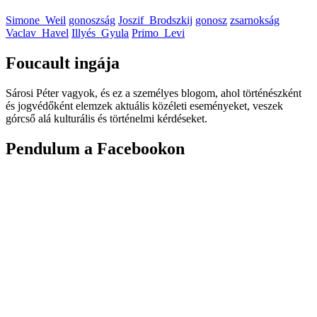
Simone_Weil
gonoszság
Joszif_Brodszkij
gonosz
zsarnokság
Vaclav_Havel
Illyés_Gyula
Primo_Levi
Foucault ingája
Sárosi Péter vagyok, és ez a személyes blogom, ahol történészként
és jogvédőként elemzek aktuális közéleti eseményeket, veszek
górcső alá kulturális és történelmi kérdéseket.
Pendulum a Facebookon