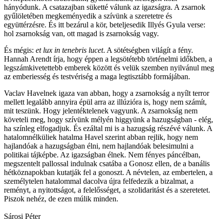
hányódunk. A csatazajban süketté válunk az igazságra. A zsarnok
gyűlöletében megkeményedik a szívünk a szeretetre és
együttérzésre. És itt bezárul a kör, beteljesedik Illyés Gyula verse:
hol zsarnokság van, ott magad is zsarnokság vagy.
És mégis:
et lux in tenebris lucet
. A sötétségben világít a fény.
Hannah Arendt írja, hogy éppen a legsötétebb történelmi időkben, a
legszámkivetettebb emberek között és velük szemben nyilvánul meg
az emberiesség és testvériség a maga legtisztább formájában.
Vaclav Havelnek igaza van abban, hogy a zsarnokság a nyílt terror
mellett legalább annyira épül arra az illúzióra is, hogy nem számít,
mit teszünk. Hogy jelentéktelenek vagyunk. A zsarnokság nem
követeli meg, hogy szívünk mélyén higgyünk a hazugságban - elég,
ha színleg elfogadjuk. És ezáltal mi is a hazugság részévé válunk. A
hatalomnélküliek hatalma Havel szerint abban rejlik, hogy nem
hajlandóak a hazugságban élni, nem hajlandóak belesimulni a
politikai tájképbe. Az igazságban élnek. Nem fényes páncélban,
megszentelt pallossal indulnak csatába a Gonosz ellen, de a banális
hétköznapokban kutatják fel a gonoszt. A névtelen, az embertelen, a
személytelen hatalommal dacolva újra felfedezik a bizalmat, a
reményt, a nyitottságot, a felelősséget, a szolidaritást és a szeretetet.
Piszok nehéz, de ezen múlik minden.
Sárosi Péter