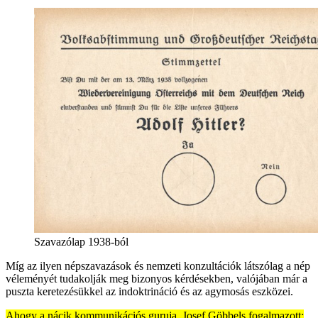
Szavazólap 1938-ból
Míg az ilyen népszavazások és nemzeti konzultációk látszólag a nép
véleményét tudakolják meg bizonyos kérdésekben, valójában már a
puszta keretezésükkel az indoktrináció és az agymosás eszközei.
Ahogy a nácik kommunikációs guruja, Josef Göbbels fogalmazott: