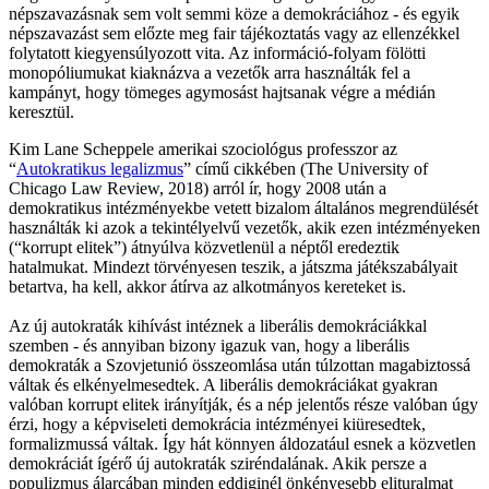
népszavazásnak sem volt semmi köze a demokráciához - és egyik
népszavazást sem előzte meg fair tájékoztatás vagy az ellenzékkel
folytatott kiegyensúlyozott vita. Az információ-folyam fölötti
monopóliumukat kiaknázva a vezetők arra használták fel a
kampányt, hogy tömeges agymosást hajtsanak végre a médián
keresztül.
Kim Lane Scheppele amerikai szociológus professzor az
“
Autokratikus legalizmus
” című cikkében (The University of
Chicago Law Review, 2018) arról ír, hogy 2008 után a
demokratikus intézményekbe vetett bizalom általános megrendülését
használták ki azok a tekintélyelvű vezetők, akik ezen intézményeken
(“korrupt elitek”) átnyúlva közvetlenül a néptől eredeztik
hatalmukat. Mindezt törvényesen teszik, a játszma játékszabályait
betartva, ha kell, akkor átírva az alkotmányos kereteket is.
Az új autokraták kihívást intéznek a liberális demokráciákkal
szemben - és annyiban bizony igazuk van, hogy a liberális
demokraták a Szovjetunió összeomlása után túlzottan magabiztossá
váltak és elkényelmesedtek. A liberális demokráciákat gyakran
valóban korrupt elitek irányítják, és a nép jelentős része valóban úgy
érzi, hogy a képviseleti demokrácia intézményei kiüresedtek,
formalizmussá váltak. Így hát könnyen áldozatául esnek a közvetlen
demokráciát ígérő új autokraták sziréndalának. Akik persze a
populizmus álarcában minden eddiginél önkényesebb elituralmat