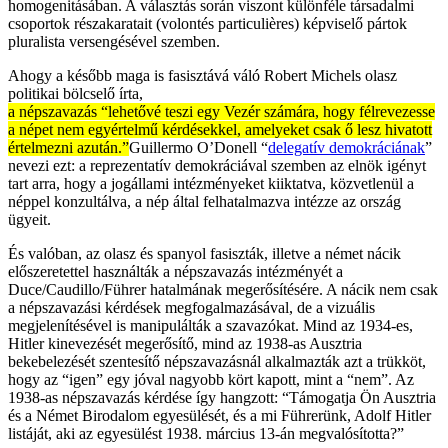
homogenitásában. A választás során viszont különféle társadalmi
csoportok részakaratait (volontés particulières) képviselő pártok
pluralista versengésével szemben.
Ahogy a később maga is fasisztává váló Robert Michels olasz
politikai bölcselő írta,
a népszavazás “lehetővé teszi egy Vezér számára, hogy félrevezesse
a népet nem egyértelmű kérdésekkel, amelyeket csak ő lesz hivatott
értelmezni azután.”
Guillermo O’Donell “
delegatív demokráciának
”
nevezi ezt: a reprezentatív demokráciával szemben az elnök igényt
tart arra, hogy a jogállami intézményeket kiiktatva, közvetlenül a
néppel konzultálva, a nép által felhatalmazva intézze az ország
ügyeit.
És valóban, az olasz és spanyol fasiszták, illetve a német nácik
előszeretettel használták a népszavazás intézményét a
Duce/Caudillo/Führer hatalmának megerősítésére. A nácik nem csak
a népszavazási kérdések megfogalmazásával, de a vizuális
megjelenítésével is manipulálták a szavazókat. Mind az 1934-es,
Hitler kinevezését megerősítő, mind az 1938-as Ausztria
bekebelezését szentesítő népszavazásnál alkalmazták azt a trükköt,
hogy az “igen” egy jóval nagyobb kört kapott, mint a “nem”. Az
1938-as népszavazás kérdése így hangzott: “Támogatja Ön Ausztria
és a Német Birodalom egyesülését, és a mi Führerünk, Adolf Hitler
listáját, aki az egyesülést 1938. március 13-án megvalósította?”