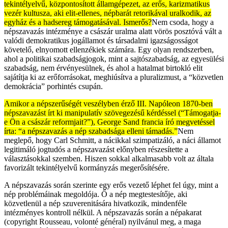
tekintélyelvű, központosított államgépezet, az erős, karizmatikus
vezér kultusza, aki elit-ellenes, népbarát retorikával uralkodik, az
egyház és a hadsereg támogatásával. Ismerős?
Nem csoda, hogy a
népszavazás intézménye a császár uralma alatt vörös posztóvá vált a
valódi demokratikus jogállamot és társadalmi igazságosságot
követelő, elnyomott ellenzékiek számára. Egy olyan rendszerben,
ahol a politikai szabadságjogok, mint a sajtószabadság, az egyesülési
szabadság, nem érvényesülnek, és ahol a hatalmat birtokló elit
sajátítja ki az erőforrásokat, meghiúsítva a pluralizmust, a “közvetlen
demokrácia” porhintés csupán.
Amikor a népszerűségét veszélyben érző III. Napóleon 1870-ben
népszavazást írt ki manipulatív szövegezésű kérdéssel (“Támogatja-
e Ön a császár reformjait?”), George Sand francia író megvetéssel
írta: “a népszavazás a nép szabadsága elleni támadás.”
Nem
meglepő, hogy Carl Schmitt, a nácikkal szimpatizáló, a náci államot
legitimáló jogtudós a népszavazást előnyben részesítette a
választásokkal szemben. Hiszen sokkal alkalmasabb volt az általa
favorizált tekintélyelvű kormányzás megerősítésére.
A népszavazás során szerinte egy erős vezető léphet fel úgy, mint a
nép problémáinak megoldója. Ő a nép megtestesítője, aki
közvetlenül a nép szuverenitására hivatkozik, mindenféle
intézményes kontroll nélkül. A népszavazás során a népakarat
(copyright Rousseau, volonté général) nyilvánul meg, a maga