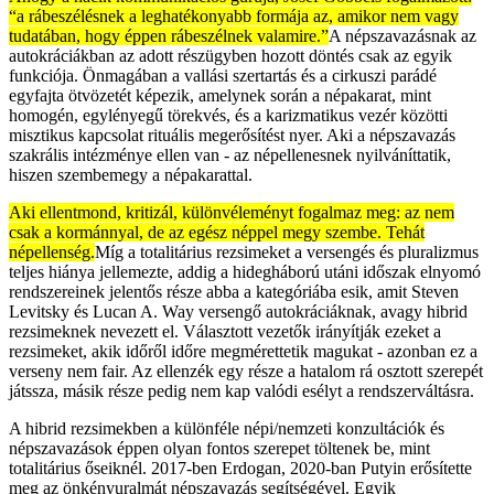
“a rábeszélésnek a leghatékonyabb formája az, amikor nem vagy
tudatában, hogy éppen rábeszélnek valamire.”
A népszavazásnak az
autokráciákban az adott részügyben hozott döntés csak az egyik
funkciója. Önmagában a vallási szertartás és a cirkuszi parádé
egyfajta ötvözetét képezik, amelynek során a népakarat, mint
homogén, egylényegű törekvés, és a karizmatikus vezér közötti
misztikus kapcsolat rituális megerősítést nyer. Aki a népszavazás
szakrális intézménye ellen van - az népellenesnek nyilváníttatik,
hiszen szembemegy a népakarattal.
Aki ellentmond, kritizál, különvéleményt fogalmaz meg: az nem
csak a kormánnyal, de az egész néppel megy szembe. Tehát
népellenség.
Míg a totalitárius rezsimeket a versengés és pluralizmus
teljes hiánya jellemezte, addig a hidegháború utáni időszak elnyomó
rendszereinek jelentős része abba a kategóriába esik, amit Steven
Levitsky és Lucan A. Way versengő autokráciáknak, avagy hibrid
rezsimeknek nevezett el. Választott vezetők irányítják ezeket a
rezsimeket, akik időről időre megmérettetik magukat - azonban ez a
verseny nem fair. Az ellenzék egy része a hatalom rá osztott szerepét
játssza, másik része pedig nem kap valódi esélyt a rendszerváltásra.
A hibrid rezsimekben a különféle népi/nemzeti konzultációk és
népszavazások éppen olyan fontos szerepet töltenek be, mint
totalitárius őseiknél. 2017-ben Erdogan, 2020-ban Putyin erősítette
meg az önkényuralmát népszavazás segítségével. Egyik