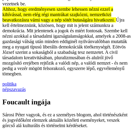
vezetnek be.
Ahhoz, hogy eredményesen szembe lehessen nézni ezzel a
kihívással, nem elég régi mantrákat szajkózni, nemzetközi
beavatkozásra várni vagy a nép sötét butaságára hivatkozni.
Újra
kell értelmeznünk, közösen, hogy mit is jelent számunkra a
demokrácia. Mit jelentenek a jogok és miért fontosak. Szembe kell
nézni azokkal a társadalmi igazságtalanságokkal, amelyek a 2008-as
gazdasági válság után minden eddiginél nyilvánvalóbban mutatták
meg a nyugati típusú liberális demokráciák törékenységét. Eötvös
József szerint a sokaságból a szabadság tesz nemzetet. A civil
társadalom kreativitásában, pluralizmusában és alulról jövő
mozgósító erejében rejtőzik a valódi nép, a valódi nemzet - és nem
pedig a vezér mögött felsorakozó, egyszerre lépő, egyvéleményű
tömegben.
politika
népszavazás
Foucault ingája
Sárosi Péter vagyok, és ez a személyes blogom, ahol történészként
és jogvédőként elemzek aktuális közéleti eseményeket, veszek
górcső alá kulturális és történelmi kérdéseket.