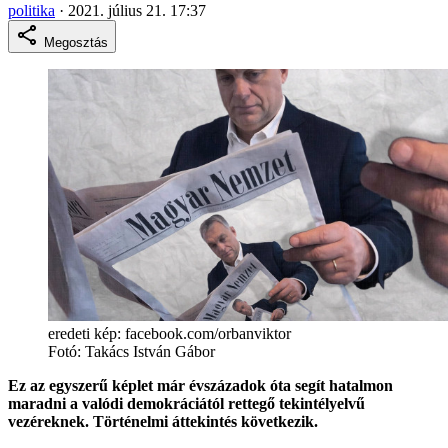
politika
·
2021. július 21. 17:37
Megosztás
eredeti kép: facebook.com/orbanviktor
Fotó:
Takács István Gábor
Ez az egyszerű képlet már évszázadok óta segít hatalmon
maradni a valódi demokráciától rettegő tekintélyelvű
vezéreknek. Történelmi áttekintés következik.