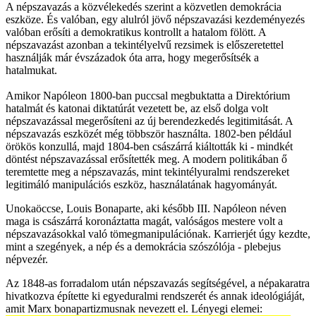
A népszavazás a közvélekedés szerint a közvetlen demokrácia
eszköze. És valóban, egy alulról jövő népszavazási kezdeményezés
valóban erősíti a demokratikus kontrollt a hatalom fölött. A
népszavazást azonban a tekintélyelvű rezsimek is előszeretettel
használják már évszázadok óta arra, hogy megerősítsék a
hatalmukat.
Amikor Napóleon 1800-ban puccsal megbuktatta a Direktórium
hatalmát és katonai diktatúrát vezetett be, az első dolga volt
népszavazással megerősíteni az új berendezkedés legitimitását. A
népszavazás eszközét még többször használta. 1802-ben például
örökös konzullá, majd 1804-ben császárrá kiáltották ki - mindkét
döntést népszavazással erősítették meg. A modern politikában ő
teremtette meg a népszavazás, mint tekintélyuralmi rendszereket
legitimáló manipulációs eszköz, használatának hagyományát.
Unokaöccse, Louis Bonaparte, aki később III. Napóleon néven
maga is császárrá koronáztatta magát, valóságos mestere volt a
népszavazásokkal való tömegmanipulációnak. Karrierjét úgy kezdte,
mint a szegények, a nép és a demokrácia szószólója - plebejus
népvezér.
Az 1848-as forradalom után népszavazás segítségével, a népakaratra
hivatkozva építette ki egyeduralmi rendszerét és annak ideológiáját,
amit Marx bonapartizmusnak nevezett el. Lényegi elemei: