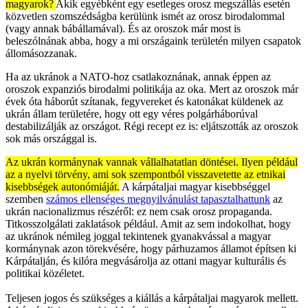
magyarok?
Akik egyébként egy esetleges orosz megszállás esetén
közvetlen szomszédságba kerülünk ismét az orosz birodalommal
(vagy annak bábállamával). És az oroszok már most is
beleszólnának abba, hogy a mi országaink területén milyen csapatok
állomásozzanak.
Ha az ukránok a NATO-hoz csatlakoznának, annak éppen az
oroszok expanziós birodalmi politikája az oka. Mert az oroszok már
évek óta háborút szítanak, fegyvereket és katonákat küldenek az
ukrán állam területére, hogy ott egy véres polgárháborúval
destabilizálják az országot. Régi recept ez is: eljátszották az oroszok
sok más országgal is.
Az ukrán kormánynak vannak vállalhatatlan döntései. Ilyen például
az a nyelvi törvény, ami sok szempontból visszavetette az etnikai
kisebbségek autonómiáját.
A kárpátaljai magyar kisebbséggel
szemben
számos ellenséges megnyilvánulást tapasztalhattunk
az
ukrán nacionalizmus részéről: ez nem csak orosz propaganda.
Titkosszolgálati zaklatások például. Amit az sem indokolhat, hogy
az ukránok némileg joggal tekintenek gyanakvással a magyar
kormánynak azon törekvésére, hogy párhuzamos államot építsen ki
Kárpátalján, és kilóra megvásárolja az ottani magyar kulturális és
politikai közéletet.
Teljesen jogos és szükséges a kiállás a kárpátaljai magyarok mellett.