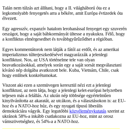
Talán nem túlzás azt állítani, hogy a II. világháború óta ez a
legkomolyabb fenyegetés arra a békére, amit Európa évtizedek óta
élvezett.
Egy agresszív, expanzív hatalom lerohanással fenyeget egy szuverén
országot, hogy a saját bábkormányát ültesse a nyakukra. Félő, hogy
a konfliktus elmérgesedhet és továbbgyűrűződhet a régióban.
Egyes kommentátorok nem látják a fától az erdőt, és az amerikai
imperializmus túlterjeszkedésével magyarázzák a jelenlegi
konfliktust. Nos, az USA történelme tele van olyan
beavatkozásokkal, amelyek során egy a saját sorsát megválasztani
kívánó nép dolgába avatkozott bele. Kuba, Vietnám, Chile, csak
hogy említsek konkrétumokat.
Viszont aki ezen a szemüvegen keresztül nézi ezt a jelenlegi
konfliktust, az nem látja, hogy a jelenlegi kelet-európai helyzetben
teljesen más a felállás. Az ukrán nép többsége egyértelműen
kinyilvánította az akaratát, az utcákon, és a választásokon is: az EU-
hoz és a NATO-hoz húz, és egy nyugati típusú liberális
demokráciára vágyik. Egy legutóbbi
közvéleménykutatás
szerint az
ukránok 58%-a inkább csatlakozna az EU-hoz, mint az orosz
vámszövetséghez, és 54%-a a NATO-hoz.