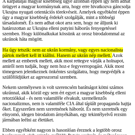
A kárpátaljai magyar kisebbség ügye azonban éppen így nem adhat
ürügyet a magyar kormánynak arra, hogy erre hivatkozva gáncsolja
Ukrajna nyugati orientációs törekvéseit. Amelyek egyébként éppen
úgy a magyar kisebbség érdekét szolgálják, mint a többségi
társadalomét. És nem adhat okot arra sem, hogy ne álljunk ki
határozottan az Ukrajna elleni putyini háborús fenyegetéssel
szemben. Hogy különalkukat kössünk az orosz birodalommal az
ukránok háta mögött.
Ha úgy tetszik: nem az ukrán kormány, vagy egyes nacionalista
pártok mellett kell itt kiállni. Hanem az ukrán nép mellett.
Azok
mellett az emberek mellett, akik most rettegve várják a holnapot,
amiről nem tudják, hogy nem hoz-e fegyverropogást. Akik most
tömegesen jelentkeznek önkéntes szolgálatra, hogy megvédjék a
szülőföldjüket az agresszorral szemben.
Nekem személyesen is volt szerencsém barátságot kötni számos
ukránnal, akik közül egy sem ért egyet a magyar kisebbség elleni
retorziókkal - és nem valamiféle elvakult, szemellenzős
nacionalizmus, nem is valamiféle CIA által táplált propaganda hajtja
őket. Egyszerűen nem szeretnének háborút. És nem szeretnék egy
elnyomó, idegen birodalom árnyékában, egy tekintélyelvű rezsim
jármában leélni az életüket.
Ebben egyébként nagyon is hasonlóan éreznek a legtöbb orosz