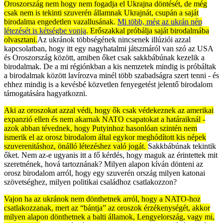
Oroszország nem hogy nem fogadja el Ukrajna döntését, de még
csak nem is tekinti szuverén államnak Ukrajnát, csupán a saját
birodalma engedetlen vazallusának.
Mi több, még az ukrán nép
létezését is kétségbe vonja
. Erőszakkal próbálja saját birodalmába
olvasztani.
Az ukránok többségének nincsenek illúziói azzal
kapcsolatban, hogy itt egy nagyhatalmi játszmáról van szó az USA
és Oroszország között, amiben őket csak sakkbábúnak kezelik a
birodalmak. De a mi régiónkban a kis nemzetek mindig is próbáltak
a birodalmak között lavírozva minél több szabadságra szert tenni - és
ehhez mindig is a kevésbé közvetlen fenyegetést jelentő birodalom
támogatására hagyatkozni.
Aki az oroszokat azzal védi, hogy ők csak védekeznek az amerikai
expanzió ellen és nem akarnak NATO csapatokat a határaiknál -
azok abban tévednek, hogy Putyinhoz hasonlóan szintén nem
ismerik el az orosz birodalom által egykor meghódított kis népek
szuverenitáshoz, önálló létezéshez való jogát.
Sakkbábúnak tekintik
őket. Nem az-e ugyanis itt a fő kérdés, hogy maguk az érintettek mit
szeretnének, hová tartoznának? Milyen alapon kíván dönteni az
orosz birodalom arról, hogy egy szuverén ország milyen katonai
szövetséghez, milyen politikai családhoz csatlakozzon?
Vajon ha az ukránok nem dönthetnek arról, hogy a NATO-hoz
csatlakozzanak, mert az “bántja” az oroszok érzékenységét, akkor
milyen alapon dönthetnek a balti államok, Lengyelország, vagy mi,