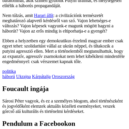
barátommal, akik szintén gyűlölik Putyin uralmát, és mélységesen
elítélik a háborús propagandáját.
Nem túlzás, amit
Harari állít
: a civilizációnk természetét
meghatározó alapvető kérdésről van szó. Vajon lehetséges-e
változás? Vajon képesek vagyunk-e magunk mögött hagyni a
háborút? Vajon az erős mindig is eltiporhatja-e a gyengét?
Ebben a helyzetben egy demokratikus érzelmű magyar ember csak
egyet tehet: szolidaritást vállal az ukrán néppel, és tiltakozik a
putyini agresszió ellen. Mert a történelemből megtanulhattuk, hogy
az expanzív, agresszív zsarnokokat nem lehet kibékíteni mindenféle
engedménnyel: csak vérszemet kapnak tőle.
politika
háború
Ukrajna
Kárpátalja
Oroszország
Foucault ingája
Sárosi Péter vagyok, és ez a személyes blogom, ahol történészként
és jogvédőként elemzek aktuális közéleti eseményeket, veszek
górcső alá kulturális és történelmi kérdéseket.
Pendulum a Facebookon