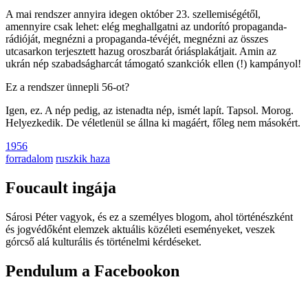
A mai rendszer annyira idegen október 23. szellemiségétől,
amennyire csak lehet: elég meghallgatni az undorító propaganda-
rádióját, megnézni a propaganda-tévéjét, megnézni az összes
utcasarkon terjesztett hazug oroszbarát óriásplakátjait. Amin az
ukrán nép szabadságharcát támogató szankciók ellen (!) kampányol!
Ez a rendszer ünnepli 56-ot?
Igen, ez. A nép pedig, az istenadta nép, ismét lapít. Tapsol. Morog.
Helyezkedik. De véletlenül se állna ki magáért, főleg nem másokért.
1956
forradalom
ruszkik haza
Foucault ingája
Sárosi Péter vagyok, és ez a személyes blogom, ahol történészként
és jogvédőként elemzek aktuális közéleti eseményeket, veszek
górcső alá kulturális és történelmi kérdéseket.
Pendulum a Facebookon