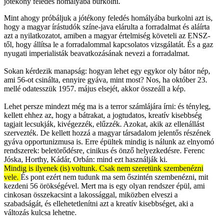
jótékony feledés homályába burkolni.
Mint ahogy próbáljuk a jótékony feledés homályába burkolni azt is,
hogy a magyar írástudók színe-java elárulta a forradalmat és aláírta
azt a nyilatkozatot, amiben a magyar értelmiség követeli az ENSZ-
től, hogy állítsa le a forradalommal kapcsolatos vizsgálatát. És a gaz
nyugati imperialisták beavatkozásának nevezi a forradalmat.
Sokan kérdezik manapság: hogyan lehet egy egykor oly bátor nép,
ami 56-ot csinálta, ennyire gyáva, mint most? Nos, ha október 23.
mellé odatesszük 1957. május elsejét, akkor összeáll a kép.
Lehet persze mindezt még ma is a terror számlájára írni: és tényleg,
kellett ehhez az, hogy a bátrakat, a jogtudatos, kreatív kisebbség
tagjait lecsukják, kivégezzék, elűzzék. Azokat, akik az ellenállást
szervezték. De kellett hozzá a magyar társadalom jelentős részének
gyáva opportunizmusa is. Erre épültek mindig is nálunk az elnyomó
rendszerek: beletörődésre, cinikus és önző helyezkedésre. Ferenc
Jóska, Horthy, Kádár, Orbán: mind ezt használják ki.
Mindig is ilyenek (is) voltunk. Csak nem szeretünk szembenézni
vele.
És pont ezért nem tudunk ma sem őszintén szembenézni, mit
kezdeni 56 örökségével. Mert ma is egy olyan rendszer épül, ami
cinkosan összekacsint a lakossággal, miközben elveszi a
szabadságát, és ellehetetlenítni azt a kreatív kisebbséget, aki a
változás kulcsa lehetne.