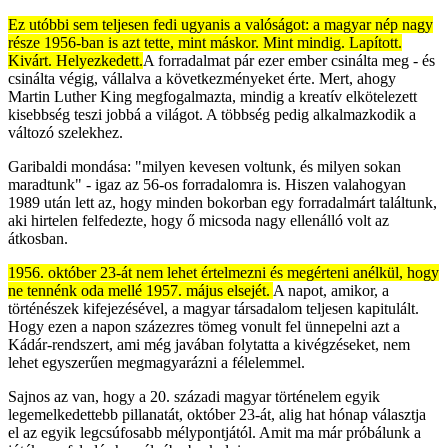
Ez utóbbi sem teljesen fedi ugyanis a valóságot: a magyar nép nagy
része 1956-ban is azt tette, mint máskor. Mint mindig. Lapított.
Kivárt. Helyezkedett.
A forradalmat pár ezer ember csinálta meg - és
csinálta végig, vállalva a következményeket érte. Mert, ahogy
Martin Luther King megfogalmazta, mindig a kreatív elkötelezett
kisebbség teszi jobbá a világot. A többség pedig alkalmazkodik a
változó szelekhez.
Garibaldi mondása: "milyen kevesen voltunk, és milyen sokan
maradtunk" - igaz az 56-os forradalomra is. Hiszen valahogyan
1989 után lett az, hogy minden bokorban egy forradalmárt találtunk,
aki hirtelen felfedezte, hogy ő micsoda nagy ellenálló volt az
átkosban.
1956. október 23-át nem lehet értelmezni és megérteni anélkül, hogy
ne tennénk oda mellé 1957. május elsejét.
A napot, amikor, a
történészek kifejezésével, a magyar társadalom teljesen kapitulált.
Hogy ezen a napon százezres tömeg vonult fel ünnepelni azt a
Kádár-rendszert, ami még javában folytatta a kivégzéseket, nem
lehet egyszerűen megmagyarázni a félelemmel.
Sajnos az van, hogy a 20. századi magyar történelem egyik
legemelkedettebb pillanatát, október 23-át, alig hat hónap választja
el az egyik legcsúfosabb mélypontjától. Amit ma már próbálunk a