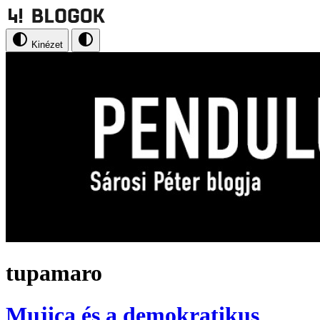
Kinézet
tupamaro
Mujica és a demokratikus