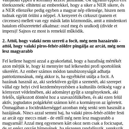
törekszenek: elhitetni az emberekkel, hogy a siker a NER sikere, és
a NER ellenzéke pedig egyben a magyar nép ellensége, hiszen nem
tudnak együtt örülni a néppel. A kenyeret és cirkuszt (panem et
circenses) mellett van egy másik latin közmondás, amit a mindenkori
hatalom előszeretettel alkalmaz: oszd meg és uralkodj (divide et
impera)! Sajnos ez most is remekül működik.
2. Attól, hogy valaki nem szereti a focit, még nem hazaáruló -
attól, hogy valaki piros-fehér-zöldre pingálja az arcát, még nem
lesz magyarabb
Fel kellene hagyni azzal a gyakorlattal, hogy a hazafiság mértékét
azon mérjük le, hogy ki mennyire tud lelkesedni profi sportolóink
sikeréért. Az ember számos módon tanubizonyságát adhatja
patriotizmusának, még akkor is, ha egyébként utálja a focit. A
hazának használ az, aki szelektíven gyűjti a szemetét, aki szerepet
vállal egy helyi civil kezdeményezésben a kulturális örökség vagy a
környezet védelmében, aki adományt gyűjt a szegényeknek, aki
felelős, tájékozott döntést hoz a szavazófülkében, és aki ezen felül
aktív, jogtudatos polgárként számon kéri a kormányon az ígéreteit.
Önmagában a focidrukkerséggel azonban még senki sem használt a
hazájának. Nincs azzal semmi baj, ha valaki piros-fehér-zöldre festi
az arcát egy meccs miatt - de ettől még nem lesz magyarabb a
magyarnál! Azzal meg egyenesen kárt okoz nem csak a focicsapat,
de az egész ország hírnevének, ha részegen randalírozik, verekszik