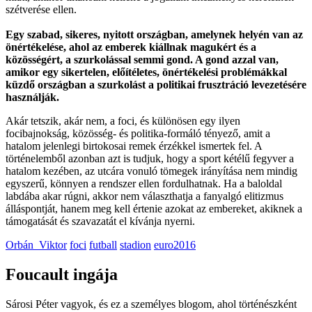
szétverése ellen.
Egy szabad, sikeres, nyitott országban, amelynek helyén van az
önértékelése, ahol az emberek kiállnak magukért és a
közösségért, a szurkolással semmi gond. A gond azzal van,
amikor egy sikertelen, előítéletes, önértékelési problémákkal
küzdő országban a szurkolást a politikai frusztráció levezetésére
használják.
Akár tetszik, akár nem, a foci, és különösen egy ilyen
focibajnokság, közösség- és politika-formáló tényező, amit a
hatalom jelenlegi birtokosai remek érzékkel ismertek fel. A
történelemből azonban azt is tudjuk, hogy a sport kétélű fegyver a
hatalom kezében, az utcára vonuló tömegek irányítása nem mindig
egyszerű, könnyen a rendszer ellen fordulhatnak. Ha a baloldal
labdába akar rúgni, akkor nem választhatja a fanyalgó elitizmus
álláspontját, hanem meg kell értenie azokat az embereket, akiknek a
támogatását és szavazatát el kívánja nyerni.
Orbán_Viktor
foci
futball
stadion
euro2016
Foucault ingája
Sárosi Péter vagyok, és ez a személyes blogom, ahol történészként