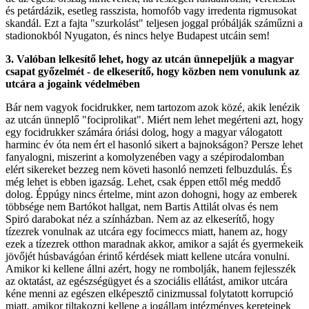
és petárdázik, esetleg rasszista, homofób vagy irredenta rigmusokat
skandál. Ezt a fajta "szurkolást" teljesen joggal próbálják száműzni a
stadionokból Nyugaton, és nincs helye Budapest utcáin sem!
3. Valóban lelkesítő lehet, hogy az utcán ünnepeljük a magyar
csapat győzelmét - de elkeserítő, hogy közben nem vonulunk az
utcára a jogaink védelmében
Bár nem vagyok focidrukker, nem tartozom azok közé, akik lenézik
az utcán ünneplő "fociprolikat". Miért nem lehet megérteni azt, hogy
egy focidrukker számára óriási dolog, hogy a magyar válogatott
harminc év óta nem ért el hasonló sikert a bajnokságon? Persze lehet
fanyalogni, miszerint a komolyzenében vagy a szépirodalomban
elért sikereket bezzeg nem követi hasonló nemzeti felbuzdulás. És
még lehet is ebben igazság. Lehet, csak éppen ettől még meddő
dolog. Éppúgy nincs értelme, mint azon dohogni, hogy az emberek
többsége nem Bartókot hallgat, nem Bartis Attilát olvas és nem
Spiró darabokat néz a színházban. Nem az az elkeserítő, hogy
tízezrek vonulnak az utcára egy focimeccs miatt, hanem az, hogy
ezek a tízezrek otthon maradnak akkor, amikor a saját és gyermekeik
jövőjét húsbavágóan érintő kérdések miatt kellene utcára vonulni.
Amikor ki kellene állni azért, hogy ne rombolják, hanem fejlesszék
az oktatást, az egészségügyet és a szociális ellátást, amikor utcára
kéne menni az egészen elképesztő cinizmussal folytatott korrupció
miatt, amikor tiltakozni kellene a jogállam intézményes kereteinek