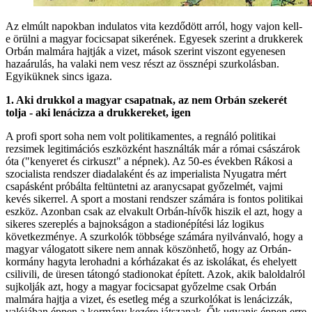
Az elmúlt napokban indulatos vita kezdődött arról, hogy vajon kell-
e örülni a magyar focicsapat sikerének. Egyesek szerint a drukkerek
Orbán malmára hajtják a vizet, mások szerint viszont egyenesen
hazaárulás, ha valaki nem vesz részt az össznépi szurkolásban.
Egyiküknek sincs igaza.
1. Aki drukkol a magyar csapatnak, az nem Orbán szekerét
tolja - aki lenácizza a drukkereket, igen
A profi sport soha nem volt politikamentes, a regnáló politikai
rezsimek legitimációs eszközként használták már a római császárok
óta ("kenyeret és cirkuszt" a népnek). Az 50-es években Rákosi a
szocialista rendszer diadalaként és az imperialista Nyugatra mért
csapásként próbálta feltüntetni az aranycsapat győzelmét, vajmi
kevés sikerrel. A sport a mostani rendszer számára is fontos politikai
eszköz. Azonban csak az elvakult Orbán-hívők hiszik el azt, hogy a
sikeres szereplés a bajnokságon a stadionépítési láz logikus
következménye. A szurkolók többsége számára nyilvánvaló, hogy a
magyar válogatott sikere nem annak köszönhető, hogy az Orbán-
kormány hagyta lerohadni a kórházakat és az iskolákat, és ehelyett
csilivili, de üresen tátongó stadionokat épített. Azok, akik baloldalról
sujkolják azt, hogy a magyar focicsapat győzelme csak Orbán
malmára hajtja a vizet, és esetleg még a szurkolókat is lenácizzák,
valójában éppen a kormány kezére játszanak. Ők ugyanis éppen erre