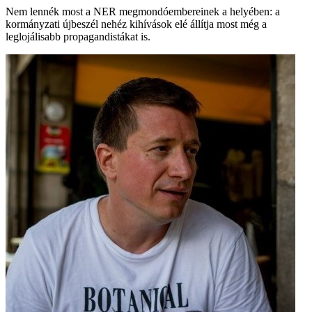
Nem lennék most a NER megmondóembereinek a helyében: a
kormányzati újbeszél nehéz kihívások elé állítja most még a
leglojálisabb propagandistákat is.