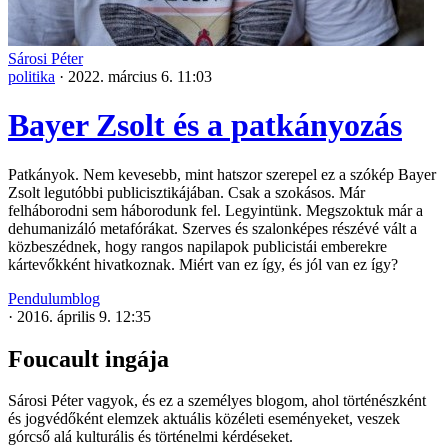
Sárosi Péter
politika
·
2022. március 6. 11:03
Bayer Zsolt és a patkányozás
Patkányok. Nem kevesebb, mint hatszor szerepel ez a szókép Bayer
Zsolt legutóbbi publicisztikájában. Csak a szokásos. Már
felháborodni sem háborodunk fel. Legyintünk. Megszoktuk már a
dehumanizáló metafórákat. Szerves és szalonképes részévé vált a
közbeszédnek, hogy rangos napilapok publicistái emberekre
kártevőkként hivatkoznak. Miért van ez így, és jól van ez így?
Pendulumblog
·
2016. április 9. 12:35
Foucault ingája
Sárosi Péter vagyok, és ez a személyes blogom, ahol történészként
és jogvédőként elemzek aktuális közéleti eseményeket, veszek
górcső alá kulturális és történelmi kérdéseket.