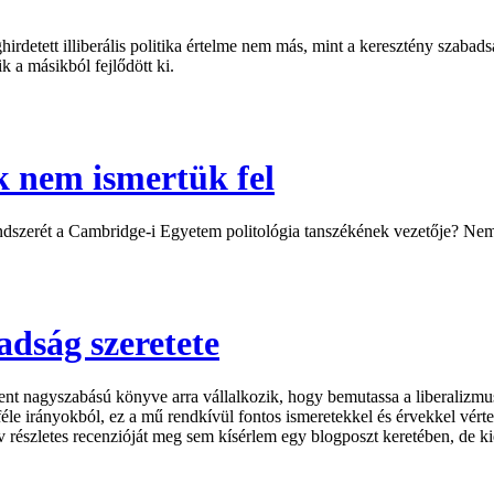
hirdetett illiberális politika értelme nem más, mint a keresztény szab
k a másikból fejlődött ki.
ak nem ismertük fel
rendszerét a Cambridge-i Egyetem politológia tanszékének vezetője? Ne
adság szeretete
t nagyszabású könyve arra vállalkozik, hogy bemutassa a liberalizmus
féle irányokból, ez a mű rendkívül fontos ismeretekkel és érvekkel vérte
yv részletes recenzióját meg sem kísérlem egy blogposzt keretében, d