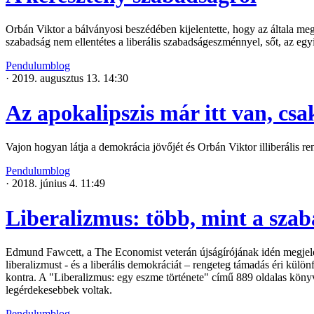
Orbán Viktor a bálványosi beszédében kijelentette, hogy az általa meg
szabadság nem ellentétes a liberális szabadságeszménnyel, sőt, az egyi
Pendulumblog
·
2019. augusztus 13. 14:30
Az apokalipszis már itt van, cs
Vajon hogyan látja a demokrácia jövőjét és Orbán Viktor illiberális 
Pendulumblog
·
2018. június 4. 11:49
Liberalizmus: több, mint a szab
Edmund Fawcett, a The Economist veterán újságírójának idén megjelen
liberalizmust - és a liberális demokráciát – rengeteg támadás éri külön
kontra. A "Liberalizmus: egy eszme története" című 889 oldalas kön
legérdekesebbek voltak.
Pendulumblog