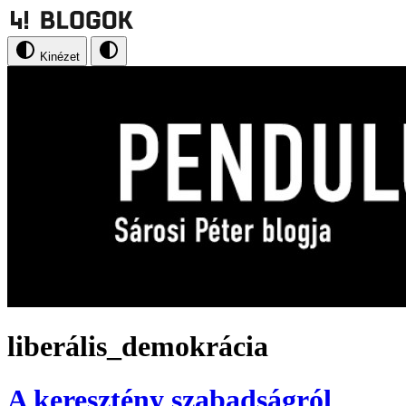
Kinézet
liberális_demokrácia
A keresztény szabadságról