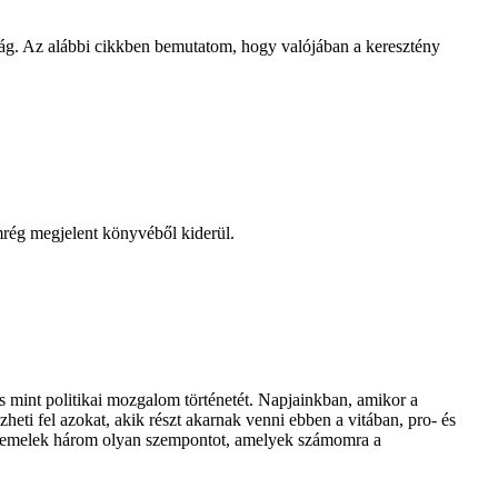
adság. Az alábbi cikkben bemutatom, hogy valójában a keresztény
mrég megjelent könyvéből kiderül.
 mint politikai mozgalom történetét. Napjainkban, amikor a
zheti fel azokat, akik részt akarnak venni ebben a vitában, pro- és
e kiemelek három olyan szempontot, amelyek számomra a