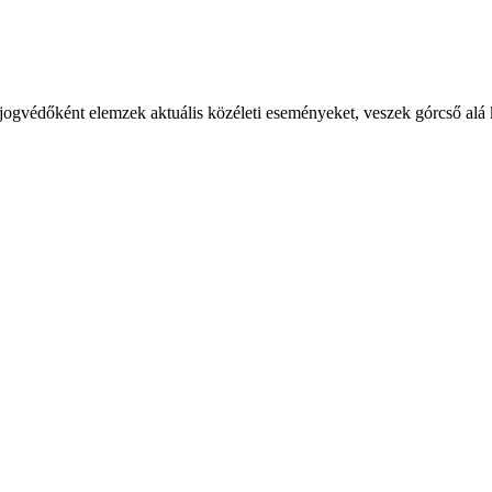
jogvédőként elemzek aktuális közéleti eseményeket, veszek górcső alá ku