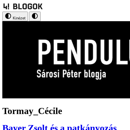
Kinézet
Tormay_Cécile
Bayer Zsolt és a patkányozás