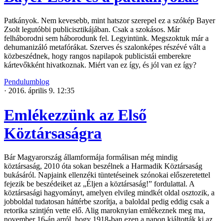
Patkányok. Nem kevesebb, mint hatszor szerepel ez a szókép Bayer
Zsolt legutóbbi publicisztikájában. Csak a szokásos. Már
felháborodni sem háborodunk fel. Legyintünk. Megszoktuk már a
dehumanizáló metafórákat. Szerves és szalonképes részévé vált a
közbeszédnek, hogy rangos napilapok publicistái emberekre
kártevőkként hivatkoznak. Miért van ez így, és jól van ez így?
Pendulumblog
·
2016. április 9. 12:35
Emlékezzünk az Első
Köztársaságra
Bár Magyarország államformája formálisan még mindig
köztársaság, 2010 óta sokan beszélnek a Harmadik Köztársaság
bukásáról. Napjaink ellenzéki tüntetéseinek szónokai előszeretettel
fejezik be beszédeiket az „Éljen a köztársaság!” fordulattal. A
köztársasági hagyományt, amelyen elvileg mindkét oldal osztozik, a
jobboldal tudatosan háttérbe szorítja, a baloldal pedig eddig csak a
retorika szintjén vette elő. Alig maroknyian emlékeznek meg ma,
november 16-án arról, hogy 1918-ban ezen a napon kiáltották ki az