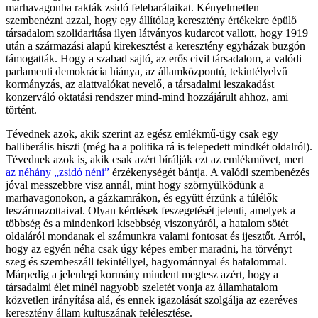
marhavagonba rakták zsidó felebarátaikat. Kényelmetlen
szembenézni azzal, hogy egy állítólag keresztény értékekre épülő
társadalom szolidaritása ilyen látványos kudarcot vallott, hogy 1919
után a származási alapú kirekesztést a keresztény egyházak buzgón
támogatták. Hogy a szabad sajtó, az erős civil társadalom, a valódi
parlamenti demokrácia hiánya, az államközpontú, tekintélyelvű
kormányzás, az alattvalókat nevelő, a társadalmi leszakadást
konzerváló oktatási rendszer mind-mind hozzájárult ahhoz, ami
történt.
Tévednek azok, akik szerint az egész emlékmű-ügy csak egy
balliberális hiszti (még ha a politika rá is telepedett mindkét oldalról).
Tévednek azok is, akik csak azért bírálják ezt az emlékművet, mert
az néhány „zsidó néni”
érzékenységét bántja. A valódi szembenézés
jóval messzebbre visz annál, mint hogy szörnyülködünk a
marhavagonokon, a gázkamrákon, és együtt érzünk a túlélők
leszármazottaival. Olyan kérdések feszegetését jelenti, amelyek a
többség és a mindenkori kisebbség viszonyáról, a hatalom sötét
oldaláról mondanak el számunkra valami fontosat és ijesztőt. Arról,
hogy az egyén néha csak úgy képes ember maradni, ha törvényt
szeg és szembeszáll tekintéllyel, hagyománnyal és hatalommal.
Márpedig a jelenlegi kormány mindent megtesz azért, hogy a
társadalmi élet minél nagyobb szeletét vonja az államhatalom
közvetlen irányítása alá, és ennek igazolását szolgálja az ezeréves
keresztény állam kultuszának felélesztése.