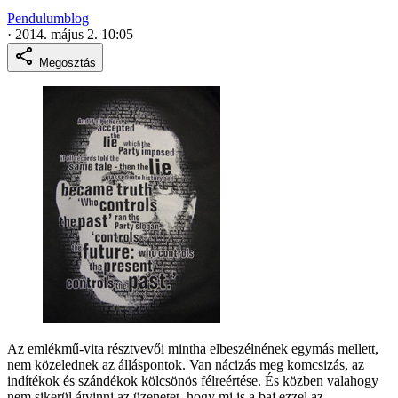
Pendulumblog
·
2014. május 2. 10:05
Megosztás
Az emlékmű-vita résztvevői mintha elbeszélnének egymás mellett,
nem közelednek az álláspontok. Van nácizás meg komcsizás, az
indítékok és szándékok kölcsönös félreértése. És közben valahogy
nem sikerül átvinni az üzenetet, hogy mi is a baj ezzel az