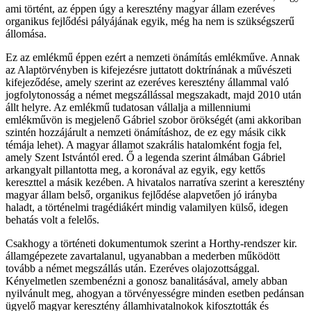
ami történt, az éppen úgy a keresztény magyar állam ezeréves
organikus fejlődési pályájának egyik, még ha nem is szükségszerű
állomása.
Ez az emlékmű éppen ezért a nemzeti önámítás emlékműve. Annak
az Alaptörvényben is kifejezésre juttatott doktrínának a művészeti
kifejeződése, amely szerint az ezeréves keresztény állammal való
jogfolytonosság a német megszállással megszakadt, majd 2010 után
állt helyre. Az emlékmű tudatosan vállalja a millenniumi
emlékművön is megjelenő Gábriel szobor örökségét (ami akkoriban
szintén hozzájárult a nemzeti önámításhoz, de ez egy másik cikk
témája lehet). A magyar államot szakrális hatalomként fogja fel,
amely Szent Istvántól ered. Ő a legenda szerint álmában Gábriel
arkangyalt pillantotta meg, a koronával az egyik, egy kettős
kereszttel a másik kezében. A hivatalos narratíva szerint a keresztény
magyar állam belső, organikus fejlődése alapvetően jó irányba
haladt, a történelmi tragédiákért mindig valamilyen külső, idegen
behatás volt a felelős.
Csakhogy a történeti dokumentumok szerint a Horthy-rendszer kir.
államgépezete zavartalanul, ugyanabban a mederben működött
tovább a német megszállás után. Ezeréves olajozottsággal.
Kényelmetlen szembenézni a gonosz banalitásával, amely abban
nyilvánult meg, ahogyan a törvényességre minden esetben pedánsan
ügyelő magyar keresztény államhivatalnokok kifosztották és