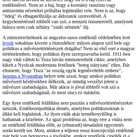
emlékművel. Nem az a baj, hogy a kormány rasszista vagy
antiszemita nézeteket próbálna legitimálni vele. Nem is az, hogy
"rideg" és elbagatellizálja az áldozatok szenvedését. A
kegyeletsértésnél többről van szó, a nemzeti önismeretről, amelynek
hiánya nem csak néhány "zsidó néninek" fáj.
A miniszterelnöknek az angyalos-sasos emlékmű védelmében írott
levele
sokakban kiverte a biztosítékot: milyen alapon szól bele egy
politikus a művészettörténészek dolgába? Nem az első eset a magyar
történelemben, hogy politikus ilyen szerepzavarba kerül. 1911-ben
nagy vitát váltott ki Tisza István miniszterelnök cikke, amelyben
kikelt a Nyolcak modernista festőinek "beteg irányzata" ellen. Bár
elismerte, hogy Tisza "az ország egyik legműveltebb embere",
Ignotus a Nyugatban
helyre tette azzal, hogy amikor politikus
művészeti kérdésekben ítélkezik, az mindig veszélyt jelent a
művészet szabadságára. Már akkor is jóval többről volt szó a
művészet szabadságánál, és most sincs ez másként.
Egy ilyen emlékmű felállítása nem pusztán a művészettörténészekre
tartozik. Emlékezetpolitikai döntés, amelyben politikusoknak is
állást kell foglalniuk. Az ilyen viták akár termékenyítőleg is
hathatnak a közéletre. Az igazi probléma az, hogy erre a vitára nem
az emlékmű felállítása előtt, az (elmaradt) társadalmi egyeztetés
során került sor. Most, amikor a teljesen rossz koncepciójú emlékmű
már bele van betonozva a jövőnkbe, amikor rendőrök cipelték el a