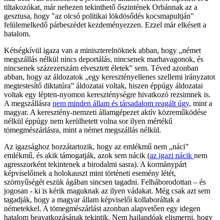
tiltakozókat, már nehezen tekinthető őszintének Orbánnak az a
gesztusa, hogy "az olcsó politikai lökdösődés kocsmapultján"
felülemelkedő párbeszédet kezdeményezzen. Ezzel már elkésett a
hatalom.
Kétségkívül igaza van a miniszterelnöknek abban, hogy „német
megszállás nélkül nincs deportálás, nincsenek marhavagonok, és
nincsenek százezerszám elvesztett életek” sem. Téved azonban
abban, hogy az áldozatok „egy keresztényellenes szellemi irányzatot
megtestesítő diktatúra” áldozatai voltak, hiszen éppúgy áldozatai
voltak egy lépten-nyomon kereszténységre hivatkozó rezsimnek is.
A megszállásra
nem minden állam és társadalom reagált úgy
, mint a
magyar. A keresztény-nemzeti államgépezet aktív közreműködése
nélkül éppúgy nem kerülhetett volna sor ilyen mértékű
tömegmészárlásra, mint a német megszállás nélkül.
Az igazsághoz hozzátartozik, hogy az emlékmű nem „náci”
emlékmű, és akik támogatják, azok sem nácik (
az igazi nácik
nem
agresszorként tekintenek a birodalmi sasra). A kormánypárt
képviselőinek a holokauszt mint történeti esemény létét,
szörnyűségét eszük ágában sincsen tagadni. Felháborodottan – és
jogosan - ki is kérik maguknak az ilyen vádakat. Még csak azt sem
tagadják, hogy a magyar állam képviselői kollaboráltak a
németekkel. A tömegmészárlást azonban alapvetően egy idegen
hatalom beavatkozásának tekintik. Nem hajlandóak elismerni, hogy