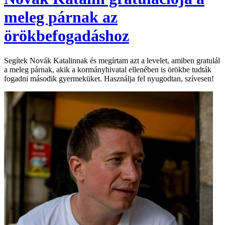
meleg párnak az
örökbefogadáshoz
Segítek Novák Katalinnak és megírtam azt a levelet, amiben gratulál
a meleg párnak, akik a kormányhivatal ellenében is örökbe tudták
fogadni második gyermeküket. Használja fel nyugodtan, szívesen!