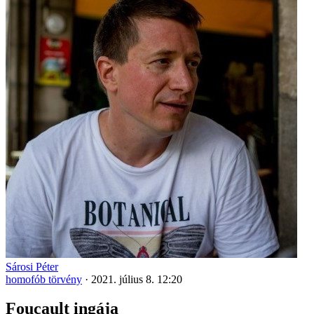
Sárosi Péter
homofób törvény
·
2021. július 8. 12:20
Foucault ingája