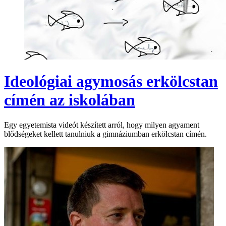
Ideológiai agymosás erkölcstan
címén az iskolában
Egy egyetemista videót készített arról, hogy milyen agyament
blődségeket kellett tanulniuk a gimnáziumban erkölcstan címén.